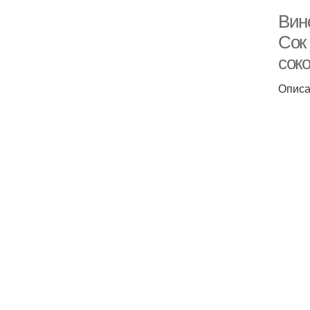
Вин
Сок
сок
Опис