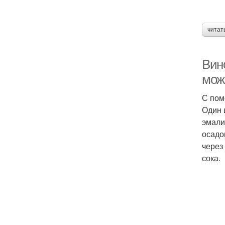
читат
Вин
мож
С пом
Один 
эмали
осадо
через
сока.