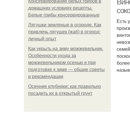
Вин
Консервирование белых грибов в
домашних условиях рецепты.
сок
Белые грибы консервированные
Есть 
Лягушки земляные в огороде. Как
произ
привлечь лягушек (жаб) в огород:
винто
личный опыт
невоз
семей
Как укрыть на зиму можжевельник.
поско
Особенности ухода за
более
можжевельником осенью и при
назыв
подготовке к зиме — общие советы
и рекомендации
Осенние клубники: как правильно
посадить их в открытый грунт