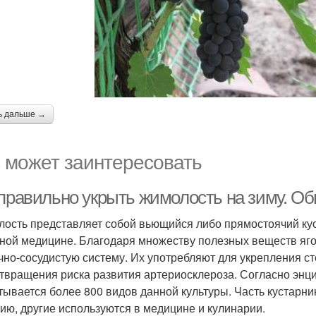
ь дальше →
 может заинтересовать
 правильно укрыть жимолость на зиму. Об
ость представляет собой вьющийся либо прямостоячий кус
ной медицине. Благодаря множеству полезных веществ яго
чно-сосудистую систему. Их употребляют для укрепления ст
твращения риска развития артериосклероза. Согласно энц
тывается более 800 видов данной культуры. Часть кустарн
ию, другие используются в медицине и кулинарии.