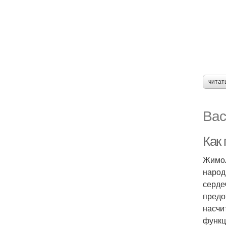
читат
Вас
Как
Жимол
народ
серде
предо
насчи
функц