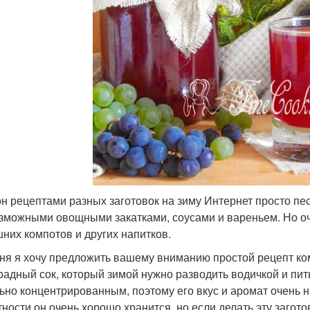
он рецептами разных заготовок на зиму Интернет просто пе
зможными овощными закатками, соусами и вареньем. Но о
них компотов и других напитков.
ня я хочу предложить вашему вниманию простой рецепт ком
радный сок, который зимой нужно разводить водичкой и пить
ьно концентрированным, поэтому его вкус и аромат очень
тности он очень хорошо хранится, но если делать эту загот