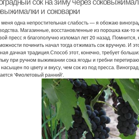
оградный сок на зиму через соковыжималк
овыжималки и соковарки
у меня одна непростительная слабость — я обожаю виногра
водства. Магазинные, восстановленные из порошка как-то не
вой пресс я благополучно изломал лет 20 назад. Помнится, 
можности починить начал тогда отжимать сок вручную. И эт
ная дачная традиция.Способ этот, конечно, требует больших
льку при ручном выжимании сока ягоды и гребни перетирают
 насыщен по цвету и вкусу, чем сок из под пресса. Виногра
ается 'Фиолетовый ранний'.