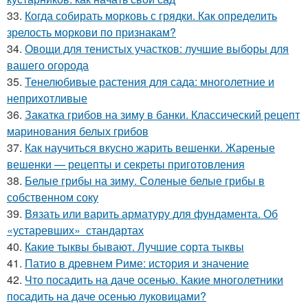
33.
Когда собирать морковь с грядки. Как определить
зрелость моркови по признакам?
34.
Овощи для тенистых участков: лучшие выборы для
вашего огорода
35.
Тенелюбивые растения для сада: многолетние и
неприхотливые
36.
Закатка грибов на зиму в банки. Классический рецепт
маринования белых грибов
37.
Как научиться вкусно жарить вешенки. Жареные
вешенки — рецепты и секреты приготовления
38.
Белые грибы на зиму. Соленые белые грибы в
собственном соку
39.
Вязать или варить арматуру для фундамента. Об
«устаревших» стандартах
40.
Какие тыквы бывают. Лучшие сорта тыквы
41.
Патио в древнем Риме: история и значение
42.
Что посадить на даче осенью. Какие многолетники
посадить на даче осенью луковицами?