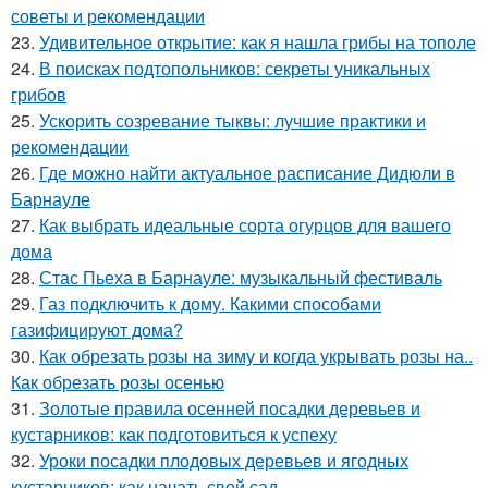
советы и рекомендации
23.
Удивительное открытие: как я нашла грибы на тополе
24.
В поисках подтопольников: секреты уникальных
грибов
25.
Ускорить созревание тыквы: лучшие практики и
рекомендации
26.
Где можно найти актуальное расписание Дидюли в
Барнауле
27.
Как выбрать идеальные сорта огурцов для вашего
дома
28.
Стас Пьеха в Барнауле: музыкальный фестиваль
29.
Газ подключить к дому. Какими способами
газифицируют дома?
30.
Как обрезать розы на зиму и когда укрывать розы на..
Как обрезать розы осенью
31.
Золотые правила осенней посадки деревьев и
кустарников: как подготовиться к успеху
32.
Уроки посадки плодовых деревьев и ягодных
кустарников: как начать свой сад