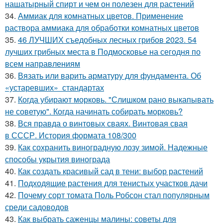
нашатырный спирт и чем он полезен для растений
34.
Аммиак для комнатных цветов. Применение
раствора аммиака для обработки комнатных цветов
35.
46 ЛУЧШИХ съедобных лесных грибов 2023. 54
лучших грибных места в Подмосковье на сегодня по
всем направлениям
36.
Вязать или варить арматуру для фундамента. Об
«устаревших» стандартах
37.
Когда убирают морковь. "Слишком рано выкапывать
не советую". Когда начинать собирать морковь?
38.
Вся правда о винтовых сваях. Винтовая свая
в СССР. История формата 108/300
39.
Как сохранить виноградную лозу зимой. Надежные
способы укрытия винограда
40.
Как создать красивый сад в тени: выбор растений
41.
Подходящие растения для тенистых участков дачи
42.
Почему сорт томата Поль Робсон стал популярным
среди садоводов
43.
Как выбрать саженцы малины: советы для