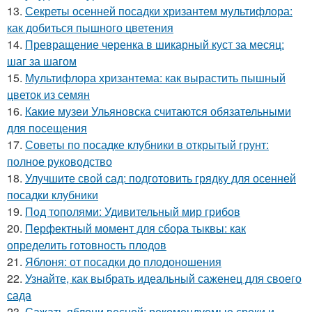
13.
Секреты осенней посадки хризантем мультифлора:
как добиться пышного цветения
14.
Превращение черенка в шикарный куст за месяц:
шаг за шагом
15.
Мультифлора хризантема: как вырастить пышный
цветок из семян
16.
Какие музеи Ульяновска считаются обязательными
для посещения
17.
Советы по посадке клубники в открытый грунт:
полное руководство
18.
Улучшите свой сад: подготовить грядку для осенней
посадки клубники
19.
Под тополями: Удивительный мир грибов
20.
Перфектный момент для сбора тыквы: как
определить готовность плодов
21.
Яблоня: от посадки до плодоношения
22.
Узнайте, как выбрать идеальный саженец для своего
сада
23.
Сажать яблони весной: рекомендуемые сроки и