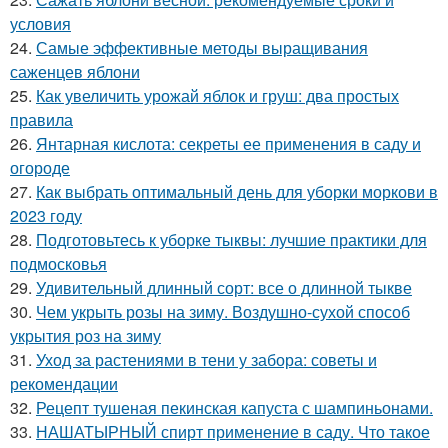
условия
24.
Самые эффективные методы выращивания
саженцев яблони
25.
Как увеличить урожай яблок и груш: два простых
правила
26.
Янтарная кислота: секреты ее применения в саду и
огороде
27.
Как выбрать оптимальный день для уборки моркови в
2023 году
28.
Подготовьтесь к уборке тыквы: лучшие практики для
подмосковья
29.
Удивительный длинный сорт: все о длинной тыкве
30.
Чем укрыть розы на зиму. Воздушно-сухой способ
укрытия роз на зиму
31.
Уход за растениями в тени у забора: советы и
рекомендации
32.
Рецепт тушеная пекинская капуста с шампиньонами.
33.
НАШАТЫРНЫЙ спирт применение в саду. Что такое