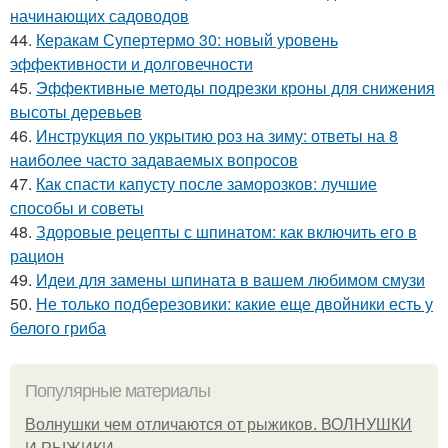
начинающих садоводов
44.
Керакам Супертермо 30: новый уровень
эффективности и долговечности
45.
Эффективные методы подрезки кроны для снижения
высоты деревьев
46.
Инструкция по укрытию роз на зиму: ответы на 8
наиболее часто задаваемых вопросов
47.
Как спасти капусту после заморозков: лучшие
способы и советы
48.
Здоровые рецепты с шпинатом: как включить его в
рацион
49.
Идеи для замены шпината в вашем любимом смузи
50.
Не только подберезовики: какие еще двойники есть у
белого гриба
Популярные материалы
Волнушки чем отличаются от рыжиков. ВОЛНУШКИ