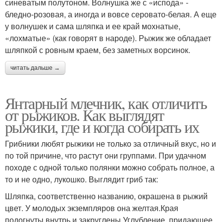
синеватым полутоном. Волнушка же с «испода» -
бледно-розовая, а иногда и вовсе серовато-белая. А еще
у волнушек и сама шляпка и ее край мохнатые,
«лохматые» (как говорят в народе). Рыжик же обладает
шляпкой с ровным краем, без заметных ворсинок.
читать дальше →
Янтарный млечник, как отличить
от рыжиков. Как выглядят
рыжики, где и когда собирать их
Грибники любят рыжики не только за отличный вкус, но и
по той причине, что растут они группами. При удачном
походе с одной только полянки можно собрать полное, а
то и не одно, лукошко. Выглядит гриб так:
Шляпка, соответственно названию, окрашена в рыжий
цвет. У молодых экземпляров она желтая.Края
подогнуты внутрь и закруглены.Углубление, придающее