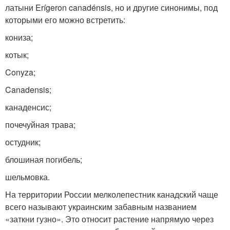
латыни Erígeron canadénsis, но и другие синонимы, под
которыми его можно встретить:
кониза;
котык;
Conyza;
Canadensis;
канаденсис;
почечуйная трава;
остудник;
блошиная погибель;
шельмовка.
На территории России мелколепестник канадский чаще
всего называют украинским забавным названием
«заткни гузно». Это относит растение напрямую через