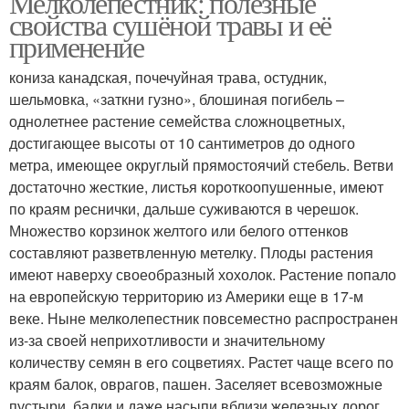
Мелколепестник: полезные
свойства сушёной травы и её
применение
кониза канадская, почечуйная трава, остудник,
шельмовка, «заткни гузно», блошиная погибель –
однолетнее растение семейства сложноцветных,
достигающее высоты от 10 сантиметров до одного
метра, имеющее округлый прямостоячий стебель. Ветви
достаточно жесткие, листья короткоопушенные, имеют
по краям реснички, дальше суживаются в черешок.
Множество корзинок желтого или белого оттенков
составляют разветвленную метелку. Плоды растения
имеют наверху своеобразный хохолок. Растение попало
на европейскую территорию из Америки еще в 17-м
веке. Ныне мелколепестник повсеместно распространен
из-за своей неприхотливости и значительному
количеству семян в его соцветиях. Растет чаще всего по
краям балок, оврагов, пашен. Заселяет всевозможные
пустыри, балки и даже насыпи вблизи железных дорог.