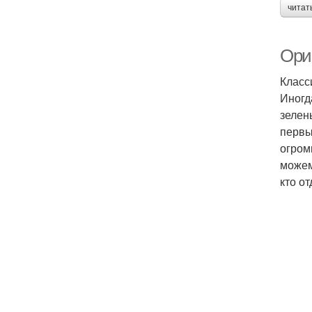
читат
Ори
Класс
Иногд
зелен
первы
огром
можем
кто о