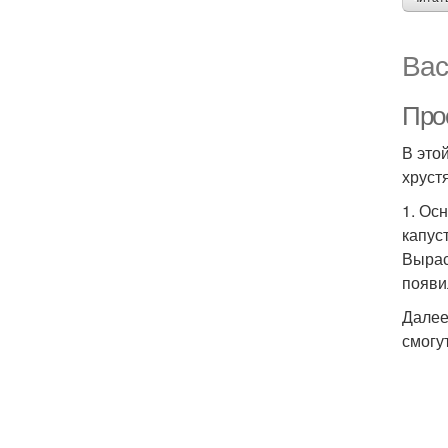
Вас
Про
В это
хруст
1. Ос
капус
Вырас
появи
Далее
смогу