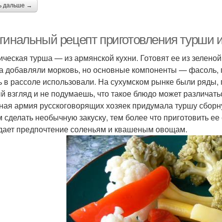
ь дальше →
гинальный рецепт приготовления турши и
ическая турша — из армянской кухни. Готовят ее из зеленой
а добавляли морковь, но основные компоненты — фасоль, п
ь в рассоле использовали. На сухумском рынке были ряды,
й взгляд и не подумаешь, что такое блюдо может различатьс
ная армия русскоговорящих хозяек придумала туршу сборн
 сделать необычную закуску, тем более что приготовить ее
тдает предпочтение соленьям и квашеным овощам.