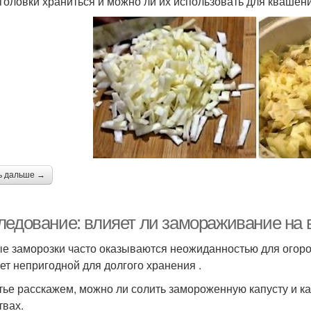
 головки храниться и можно ли их использовать для квашен
ь дальше →
ледование: влияет ли замораживание на 
е заморозки часто оказываются неожиданностью для огород
нет непригодной для долгого хранения .
тье расскажем, можно ли солить замороженную капусту и к
твах.