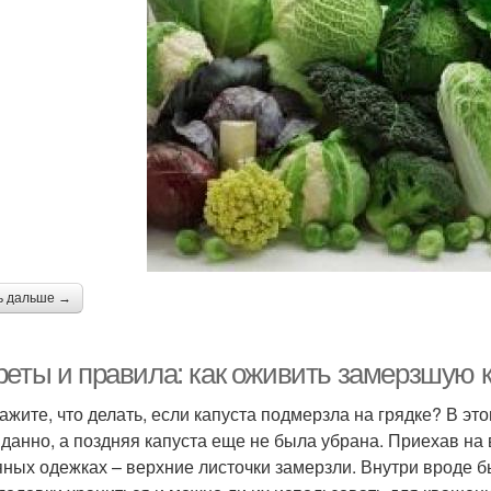
ь дальше →
реты и правила: как оживить замерзшую 
ажите, что делать, если капуста подмерзла на грядке? В э
данно, а поздняя капуста еще не была убрана. Приехав на 
яных одежках – верхние листочки замерзли. Внутри вроде б