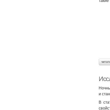
такие
читат
Исс
Ночны
и ста
В ста
свойс