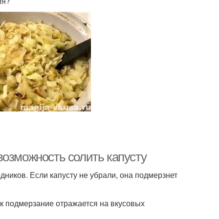
ия?
возможность солить капусту
ников. Если капусту не убрали, она подмерзнет
ак подмерзание отражается на вкусовых