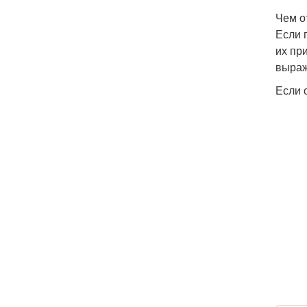
Чем о
Если 
их пр
выраж
Если 