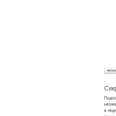
читат
Сек
Подск
неожи
в лед