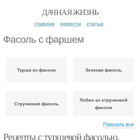
ДАЧНАЯ ЖИЗНЬ
главная
новости
статьи
Фасоль с фаршем
Турша из фасоли
Зеленая фасоль
Лобио из стручковой
Стручковая фасоль
фасоли
Показать все
Рецепты с туршевой фасолью.
Фасоли с мясом
Спаржевая фасоль