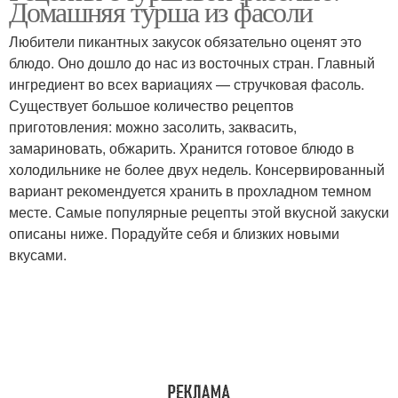
Домашняя турша из фасоли
Любители пикантных закусок обязательно оценят это
блюдо. Оно дошло до нас из восточных стран. Главный
ингредиент во всех вариациях — стручковая фасоль.
Фасоли на сковороде
Фасоль с яйцом
Существует большое количество рецептов
приготовления: можно засолить, заквасить,
замариновать, обжарить. Хранится готовое блюдо в
холодильнике не более двух недель. Консервированный
Фасоль с грибами
Фасоль с курицей
вариант рекомендуется хранить в прохладном темном
месте. Самые популярные рецепты этой вкусной закуски
описаны ниже. Порадуйте себя и близких новыми
вкусами.
Суп со стручковой
Фасоль с морковью
фасолью
Фасоль с помидорами