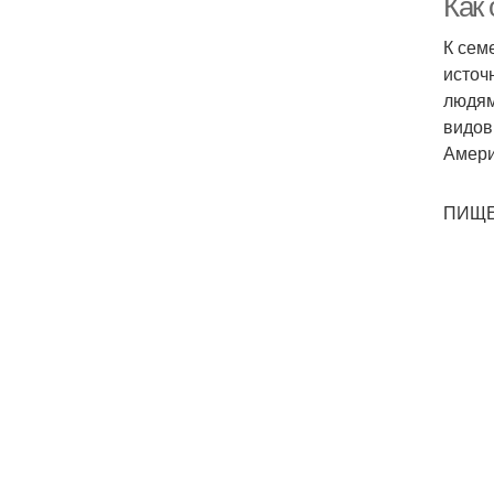
Как
К сем
источ
людям
видов
Амери
ПИЩЕ