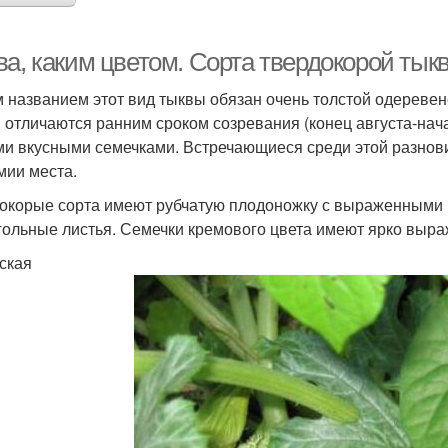
ва, каким цветом. Сорта твердокорой тык
 названием этот вид тыквы обязан очень толстой одереве
 отличаются ранним сроком созревания (конец августа-нач
и вкусными семечками. Встречающиеся среди этой разнови
мии места.
окорые сорта имеют рубчатую плодоножку с выраженными б
гольные листья. Семечки кремового цвета имеют ярко выр
ская