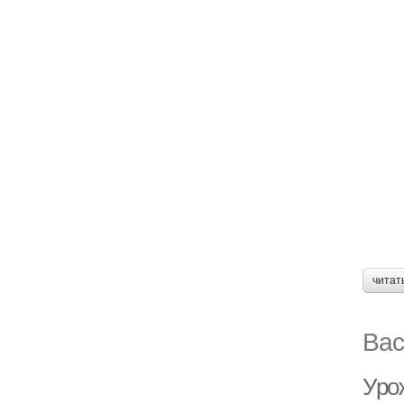
читат
Вас
Урож