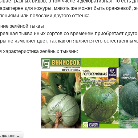
ывает разных видов, в том числе и декоративная, то есть д
характерен для кожуры, мякоть же может быть оранжевой, жё
лениями или полосами другого оттенка.
ние зелёной тыквы
ревшая тыква иных сортов со временем приобретает другой
уры не изменяет цвет, так как он является его естественным.
 характеристика зелёных тыквин:
ь дальше →