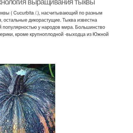
Технология выращивания тыквы
квы ( Cucurbita /.), насчитываю­щий по разным
я, остальные дико­растущие. Тыква известна
популяр­ностью у народов мира. Большин­ство
ерики, кроме крупноплодной -выходца из Южной