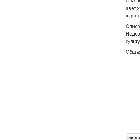
Она б
цвет 
вкрап
Описа
Недоз
культ
Общая
читат