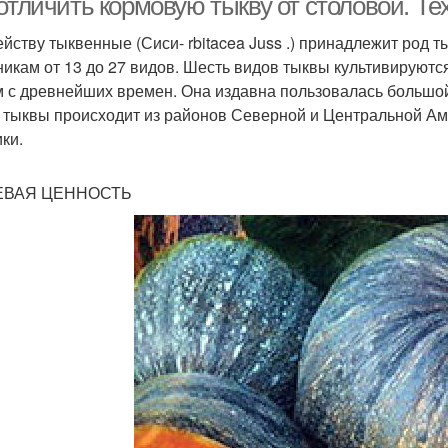
 отличить кормовую тыкву от столовой. 
ейству тыквенные (Сиси- rbitacea Juss .) принадлежит род ты
никам от 13 до 27 видов. Шесть видов тыквы культивируютс
 с древнейших времен. Она издавна пользовалась большой 
 тыквы происходит из районов Северной и Центральной Ам
ки.
ВАЯ ЦЕННОСТЬ