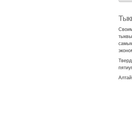
Тык
Своим
тыквы
самым
эконо
Тверд
пятиу
Алтай