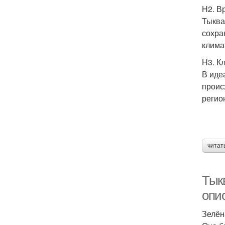
H2. В
Тыква
сохра
клима
H3. К
В иде
проис
регио
читат
Тык
опи
Зелён