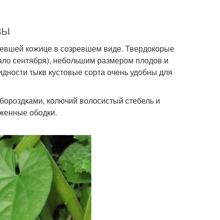
вы
невшей кожице в созревшем виде. Твердокорые
ало сентября), небольшим размером плодов и
дности тыкв кустовые сорта очень удобны для
ороздками, колючий волосистый стебель и
аженные ободки.