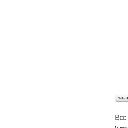
читат
Все
Муска