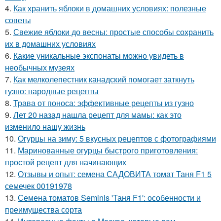
4.
Как хранить яблоки в домашних условиях: полезные
советы
5.
Свежие яблоки до весны: простые способы сохранить
их в домашних условиях
6.
Какие уникальные экспонаты можно увидеть в
необычных музеях
7.
Как мелколепестник канадский помогает заткнуть
гузно: народные рецепты
8.
Трава от поноса: эффективные рецепты из гузно
9.
Лет 20 назад нашла рецепт для мамы: как это
изменило нашу жизнь
10.
Огурцы на зиму: 5 вкусных рецептов с фотографиями
11.
Маринованные огурцы быстрого приготовления:
простой рецепт для начинающих
12.
Отзывы и опыт: семена САДОВИТА томат Таня F1 5
семечек 00191978
13.
Семена томатов Seminis 'Таня F1': особенности и
преимущества сорта