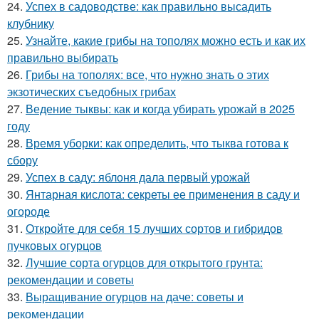
24.
Успех в садоводстве: как правильно высадить
клубнику
25.
Узнайте, какие грибы на тополях можно есть и как их
правильно выбирать
26.
Грибы на тополях: все, что нужно знать о этих
экзотических съедобных грибах
27.
Ведение тыквы: как и когда убирать урожай в 2025
году
28.
Время уборки: как определить, что тыква готова к
сбору
29.
Успех в саду: яблоня дала первый урожай
30.
Янтарная кислота: секреты ее применения в саду и
огороде
31.
Откройте для себя 15 лучших сортов и гибридов
пучковых огурцов
32.
Лучшие сорта огурцов для открытого грунта:
рекомендации и советы
33.
Выращивание огурцов на даче: советы и
рекомендации