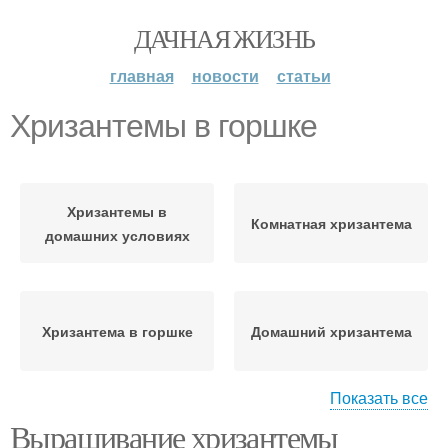
ДАЧНАЯ ЖИЗНЬ
главная
новости
статьи
Хризантемы в горшке
Хризантемы в
Комнатная хризантема
домашних условиях
Хризантема в горшке
Домашний хризантема
Показать все
Выращивание хризантемы
Мультифлор в горшках
Роскошные хризантемы