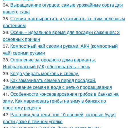
34.
Выращивание огурцов: самые урожайные сорта для
вашего сада
35.
Стевия: как вырастить и ухаживать за этим полезным
растением
36.
Осень – идеальное время для посадки саженцев: 3
основных причин
37.
Компостный чай своими руками. АКЧ (компостный
чай) своими руками
38.
Отопление загородного дома варианты.
Инфракрасный (ИК) обогреватель + печь
39.
Когда убирать морковь и свеклу.
40.
Как замачивать семена перед посадкой.
Замачивание семян в воде с целью проращивания
41.
Особенности консервирования грибов в банках на
зиму. Как мариновать грибы на зиму в банках по
простому рецепту
42.
Растения для тени: топ 10 овощей, которые будут
расти даже в тёмном уголке