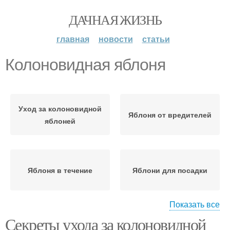
ДАЧНАЯ ЖИЗНЬ
главная
новости
статьи
Колоновидная яблоня
Уход за колоновидной
Яблоня от вредителей
яблоней
Яблоня в течение
Яблони для посадки
Показать все
Секреты ухода за колоновидной
Старая яблоня
Колонновидная яблоня