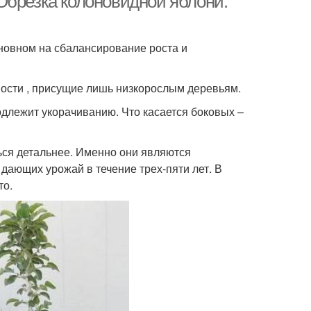
Обрезка колоновидной яблони:
новном на сбалансирование роста и
ости , присущие лишь низкорослым деревьям.
одлежит укорачиванию. Что касается боковых –
ться детальнее. Именно они являются
ающих урожай в течение трех-пяти лет. В
то.