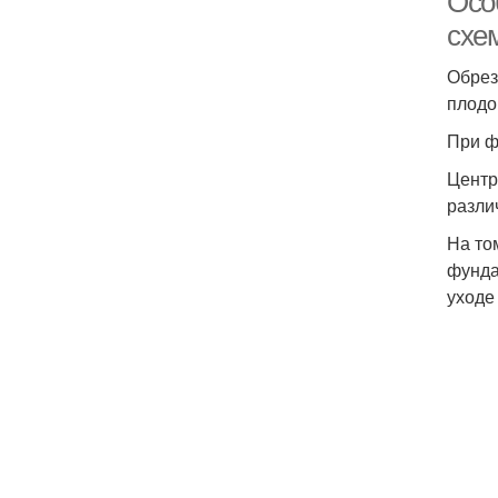
Осо
схе
Обрез
плодо
При ф
Центр
разли
На то
фунда
уходе