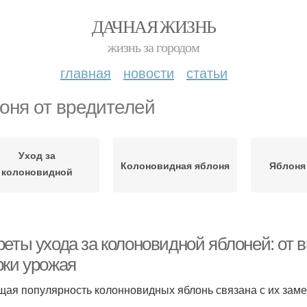
ДАЧНАЯ ЖИЗНЬ
жизнь за городом
главная
новости
статьи
оня от вредителей
Уход за
Колоновидная яблоня
Яблоня 
колоновидной
яблоней
реты ухода за колоновидной яблоней: от 
рки урожая
щая популярность колонновидных яблонь связана с их зам