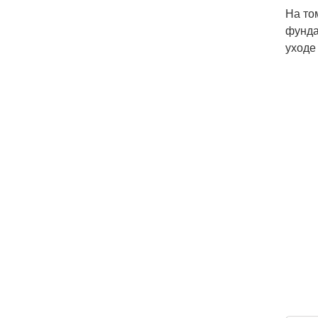
На то
фунда
уходе