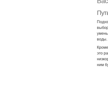
Вас
Путь
Подхо
выбор
умень
воды.
Кроме
это р
низко
ним б