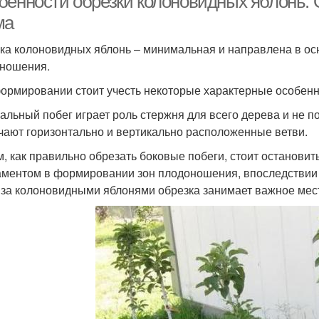
бенности обрезки колоновидных яблонь. 
ма
ка колоновидных яблонь – минимальная и направлена в ос
ношения.
ормировании стоит учесть некоторые характерные особенн
альный побег играет роль стержня для всего дерева и не п
чают горизонтально и вертикально расположенные ветви.
м, как правильно обрезать боковые побеги, стоит останови
ментом в формировании зон плодоношения, впоследствии д
 за колоновидными яблонями обрезка занимает важное мес