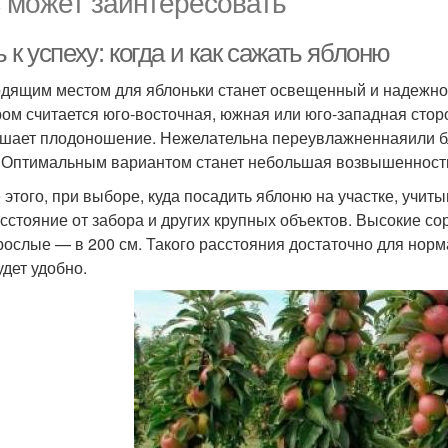
 может заинтересовать
 к успеху: когда и как сажать яблоню
дящим местом для яблоньки станет освещенный и надежно
ом считается юго-восточная, южная или юго-западная сторо
шает плодоношение. Нежелательна переувлажненнаяили бл
 Оптимальным вариантом станет небольшая возвышенност
 этого, при выборе, куда посадить яблоню на участке, учит
асстояние от забора и других крупных объектов. Высокие с
рослые — в 200 см. Такого расстояния достаточно для норм
удет удобно.