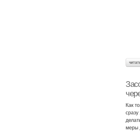
читат
Зас
чер
Как т
сразу
делат
меры 