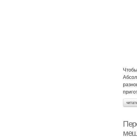
Чтобы
Абсол
разно
приго
читат
Пере
меш