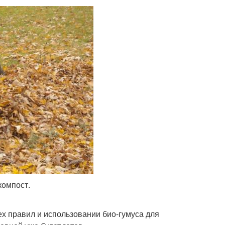
компост.
ех правил и использовании био-гумуса для