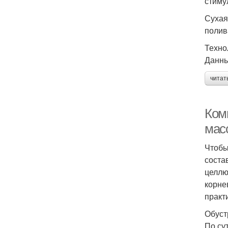
стиму
Сухая
полив
Техно
Данны
читат
Ком
мас
Чтобы
соста
целлю
корне
практ
Обуст
По су