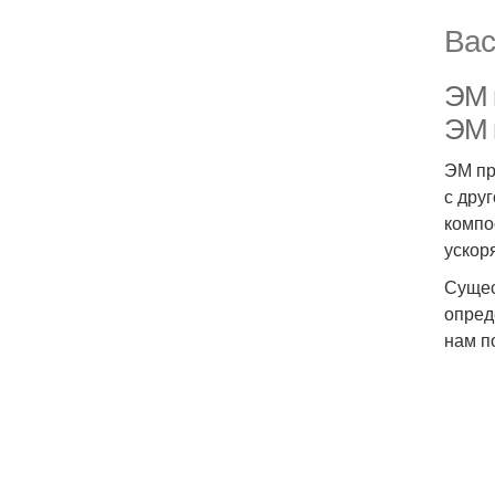
Вас
ЭМ 
ЭМ 
ЭМ пр
с дру
компо
ускор
Сущес
опред
нам п