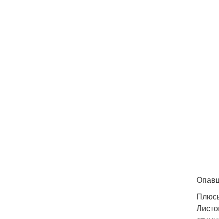
Опавш
Плюсы
Листо