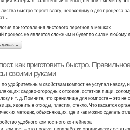
ляции материал, заложенный осенью, весной к моменту посе
 листва быстро теряет влагу, необходимую для процесса ра
ать.
логия приготовления листового перегноя в мешках
й процесс не является сложным и будет по силам любому д
ь дальше →
пост, как приготовить быстро. Правильно
сы своими руками
 по удобрительным свойствам компост не уступал навозу, н
вляющих: садово-огородных отходов, остатков пищи, солому
лозу и т. д. Помните, что хранилище для компоста – это не с
вища, ядовитые отходы, пластик, стекло. Что касается орг
ических методик, объясняющих, где и как можно сделать отл
ройство удобного компостного контейнера
ти, компост – это продукт переработки органических остат