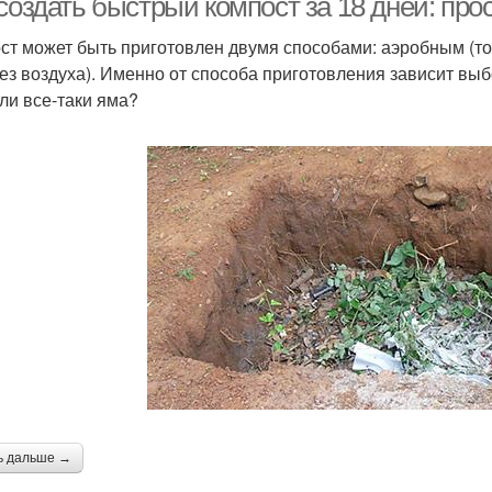
создать быстрый компост за 18 дней: про
ст может быть приготовлен двумя способами: аэробным (то 
без воздуха). Именно от способа приготовления зависит выб
или все-таки яма?
ь дальше →