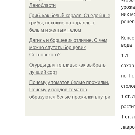
Ленобласти
урожа
них м
Гриб, как белый коралл. Съедобные
рецеп
грибы, похожие на кораллы с
белым и желтым телом
Консе
Дягиль и борщевик отличие. С чем
вода
можно спутать борщевик
1 л
Сосновского?
сахар
Огурцы для теплицы: как выбрать
лучший сорт
по 1 ст
Почему у томатов белые прожилки.
столо
Почему у плодов томатов
1 ст. л
образуются белые прожилки внутри
расти
1 ст. л
лавро