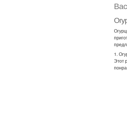
Вас
Огу
Огурц
приго
предл
1. Ог
Этот 
понра