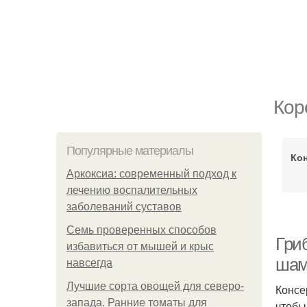
Кор
Популярные материалы
Ко
Аркоксиа: современный подход к
лечению воспалительных
заболеваний суставов
Семь проверенных способов
Гри
избавиться от мышей и крыс
шам
навсегда
Лучшие сорта овощей для северо-
Консе
запада. Ранние томаты для
чтобы