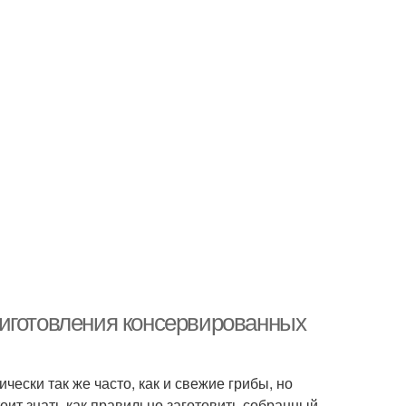
риготовления консервированных
ски так же часто, как и свежие грибы, но
оит знать как правильно заготовить собранный