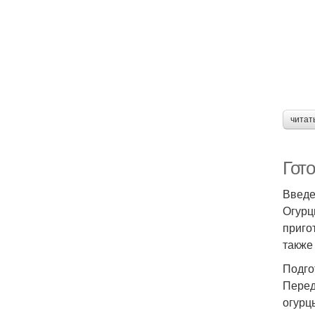
читат
Гот
Введ
Огурц
приго
также
Подго
Перед
огурц