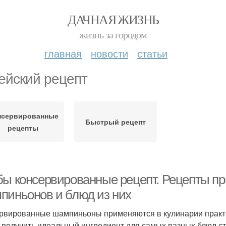
ДАЧНАЯ ЖИЗНЬ
жизнь за городом
главная
новости
статьи
ейский рецепт
нсервированные
Быстрый рецепт
рецепты
бы консервированные рецепт. Рецепты п
пиньонов и блюд из них
рвированные шампиньоны применяются в кулинарии практиче
 получить идеальный ингредиент для самых разных блюд ст