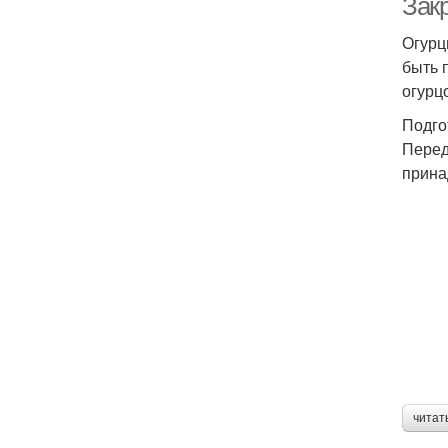
Зак
Огурц
быть 
огурц
Подго
Перед
прина
читат