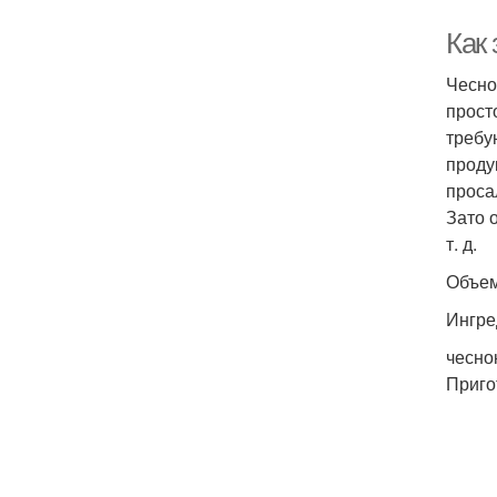
Как
Чесно
прост
требу
проду
проса
Зато 
т. д.
Объем
Ингре
чеснок
Приго