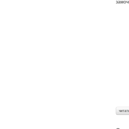
замоч
читат