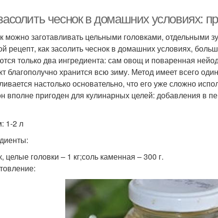
 засолить чеснок в домашних условиях: п
к можно заготавливать цельными головками, отдельными зуб
ой рецепт, как засолить чеснок в домашних условиях, боль
ются только два ингредиента: сам овощ и поваренная нейо
кт благополучно хранится всю зиму. Метод имеет всего оди
ливается настолько основательно, что его уже сложно испол
он вполне пригоден для кулинарных целей: добавления в п
: 1-2 л
диенты:
, целые головки – 1 кг;соль каменная – 300 г.
товление: