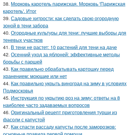
38.
Морковь каротель парижская. Морковь 'Парижская
каротель'. Итог
39.
Садовые хитрости: как сделать свою огородную
зоной в тени забора
40.
Огородные культуры для тени: лучшие выборы для
теневых участков
41.
В тени не растет: 10 растений для тени на даче
42.
Осенний уход за яблоней: эффективные методы
борьбы с паршей
43.
Как правильно обрабатывать картошку перед
хранением: моющие или нет
44.
Как правильно укрыть виноград на зиму в условиях
Подмосковья
45.
Инструкция по укрытию роз на зиму: ответы на 8
наиболее часто задаваемых вопросов
46.
Оригинальный рецепт приготовления турши из
фасоли с капустой
47.
Как спасти рассаду капусты после заморозков:
основные правила первой помощи