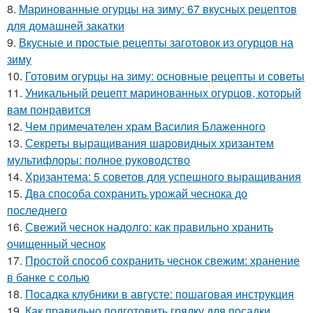
8.
Маринованные огурцы на зиму: 67 вкусных рецептов
для домашней закатки
9.
Вкусные и простые рецепты заготовок из огурцов на
зиму
10.
Готовим огурцы на зиму: основные рецепты и советы
11.
Уникальный рецепт маринованных огурцов, который
вам понравится
12.
Чем примечателен храм Василия Блаженного
13.
Секреты выращивания шаровидных хризантем
мультифлоры: полное руководство
14.
Хризантема: 5 советов для успешного выращивания
15.
Два способа сохранить урожай чеснока до
последнего
16.
Свежий чеснок надолго: как правильно хранить
очищенный чеснок
17.
Простой способ сохранить чеснок свежим: хранение
в банке с солью
18.
Посадка клубники в августе: пошаговая инструкция
19.
Как правильно подготовить грядку для посадки