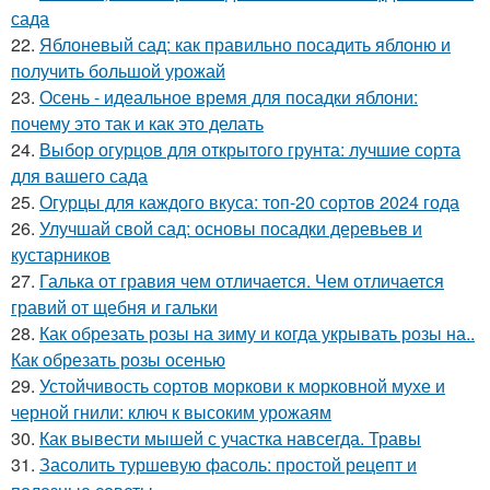
сада
22.
Яблоневый сад: как правильно посадить яблоню и
получить большой урожай
23.
Осень - идеальное время для посадки яблони:
почему это так и как это делать
24.
Выбор огурцов для открытого грунта: лучшие сорта
для вашего сада
25.
Огурцы для каждого вкуса: топ-20 сортов 2024 года
26.
Улучшай свой сад: основы посадки деревьев и
кустарников
27.
Галька от гравия чем отличается. Чем отличается
гравий от щебня и гальки
28.
Как обрезать розы на зиму и когда укрывать розы на..
Как обрезать розы осенью
29.
Устойчивость сортов моркови к морковной мухе и
черной гнили: ключ к высоким урожаям
30.
Как вывести мышей с участка навсегда. Травы
31.
Засолить туршевую фасоль: простой рецепт и