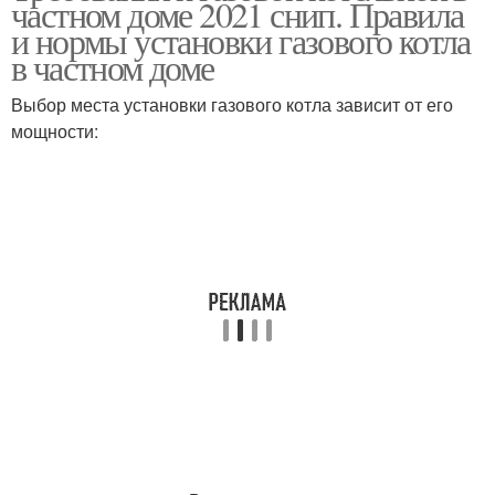
частном доме 2021 снип. Правила
котельной
трубы
и нормы установки газового котла
в частном доме
Вентиляция в частном
Котельная для газового
Выбор места установки газового котла зависит от его
доме
котла
мощности: