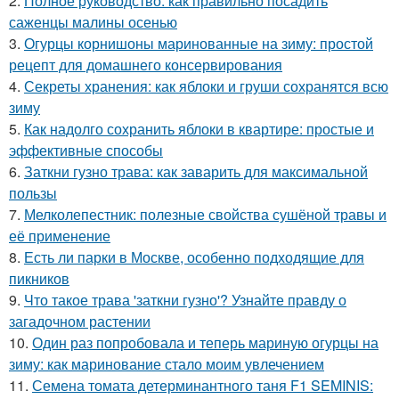
2.
Полное руководство: как правильно посадить
саженцы малины осенью
3.
Огурцы корнишоны маринованные на зиму: простой
рецепт для домашнего консервирования
4.
Секреты хранения: как яблоки и груши сохранятся всю
зиму
5.
Как надолго сохранить яблоки в квартире: простые и
эффективные способы
6.
Заткни гузно трава: как заварить для максимальной
пользы
7.
Мелколепестник: полезные свойства сушёной травы и
её применение
8.
Есть ли парки в Москве, особенно подходящие для
пикников
9.
Что такое трава 'заткни гузно'? Узнайте правду о
загадочном растении
10.
Один раз попробовала и теперь мариную огурцы на
зиму: как маринование стало моим увлечением
11.
Семена томата детерминантного таня F1 SEMINIS: