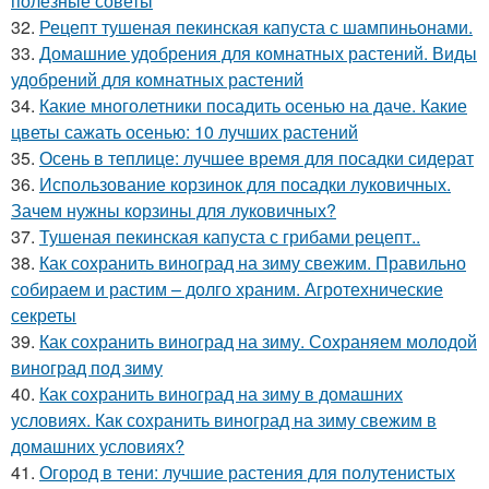
полезные советы
32.
Рецепт тушеная пекинская капуста с шампиньонами.
33.
Домашние удобрения для комнатных растений. Виды
удобрений для комнатных растений
34.
Какие многолетники посадить осенью на даче. Какие
цветы сажать осенью: 10 лучших растений
35.
Осень в теплице: лучшее время для посадки сидерат
36.
Использование корзинок для посадки луковичных.
Зачем нужны корзины для луковичных?
37.
Тушеная пекинская капуста с грибами рецепт..
38.
Как сохранить виноград на зиму свежим. Правильно
собираем и растим – долго храним. Агротехнические
секреты
39.
Как сохранить виноград на зиму. Сохраняем молодой
виноград под зиму
40.
Как сохранить виноград на зиму в домашних
условиях. Как сохранить виноград на зиму свежим в
домашних условиях?
41.
Огород в тени: лучшие растения для полутенистых