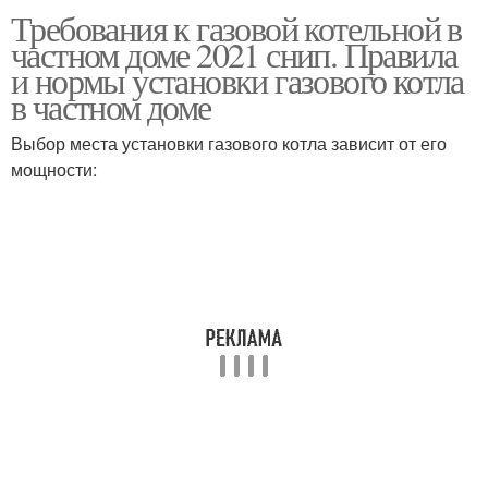
Требования к газовой котельной в
Расстояние от газовой
Дом для газового котла
частном доме 2021 снип. Правила
трубы
и нормы установки газового котла
в частном доме
Котельная для газового
Требования к
Выбор места установки газового котла зависит от его
котла
котельной
мощности:
Требования к
Требования к зданиям
вентиляции
Требования к монтажу