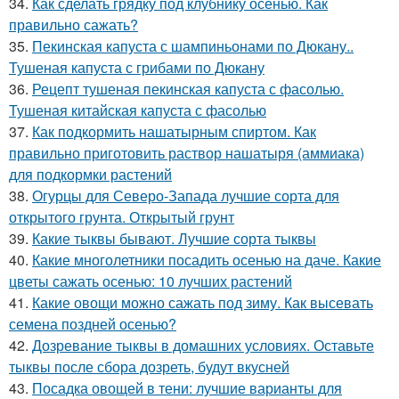
34.
Как сделать грядку под клубнику осенью. Как
правильно сажать?
35.
Пекинская капуста с шампиньонами по Дюкану..
Тушеная капуста с грибами по Дюкану
36.
Рецепт тушеная пекинская капуста с фасолью.
Тушеная китайская капуста с фасолью
37.
Как подкормить нашатырным спиртом. Как
правильно приготовить раствор нашатыря (аммиака)
для подкормки растений
38.
Огурцы для Северо-Запада лучшие сорта для
открытого грунта. Открытый грунт
39.
Какие тыквы бывают. Лучшие сорта тыквы
40.
Какие многолетники посадить осенью на даче. Какие
цветы сажать осенью: 10 лучших растений
41.
Какие овощи можно сажать под зиму. Как высевать
семена поздней осенью?
42.
Дозревание тыквы в домашних условиях. Оставьте
тыквы после сбора дозреть, будут вкусней
43.
Посадка овощей в тени: лучшие варианты для