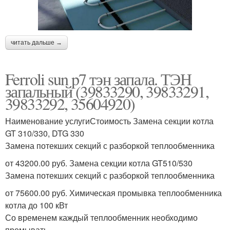
читать дальше →
Ferroli sun p7 тэн запала. ТЭН
запальный (39833290, 39833291,
39833292, 35604920)
Наименование услугиСтоимость Замена секции котла
GT 310/330, DTG 330
Замена потекших секций с разборкой теплообменника
от 43200.00 руб. Замена секции котла GT510/530
Замена потекших секций с разборкой теплообменника
от 75600.00 руб. Химическая промывка теплообменника
котла до 100 кВт
Со временем каждый теплообменник необходимо
промывать