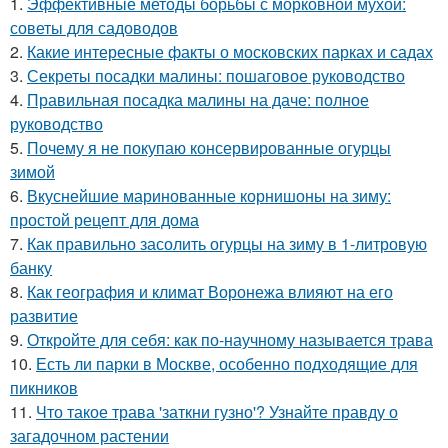
1.
Эффективные методы борьбы с морковной мухой:
советы для садоводов
2.
Какие интересные факты о московских парках и садах
3.
Секреты посадки малины: пошаговое руководство
4.
Правильная посадка малины на даче: полное
руководство
5.
Почему я не покупаю консервированные огурцы
зимой
6.
Вкуснейшие маринованные корнишоны на зиму:
простой рецепт для дома
7.
Как правильно засолить огурцы на зиму в 1-литровую
банку
8.
Как география и климат Воронежа влияют на его
развитие
9.
Откройте для себя: как по-научному называется трава
10.
Есть ли парки в Москве, особенно подходящие для
пикников
11.
Что такое трава 'заткни гузно'? Узнайте правду о
загадочном растении