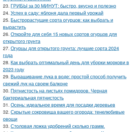
23.
ГРИБЫ за 30 МИНУТ: быстро, вкусно и полезно
24.
Успех в саду: яблоня дала первый урожай
25.
Быстрорастущие сорта огурцов: как выбрать и
вырастить
26.
Откройте для себя 15 новых сортов огурцов для
открытого грунта
27.
Огурцы для открытого грунта: лучшие сорта 2024
года
28.
Как выбрать оптимальный день для уборки моркови в
2023 году
29.
Выращивание лука в воде: простой способ получить
свежий лук на своем балконе
30.
Пятнистость на листьях помидоров. Черная
бактериальная пятнистость
31.
Осень: идеальное время для посадки деревьев
32.
Скрытые сокровища вашего огорода: тенелюбивые
овощи
33.
Столовая ложка удобрений сколько грамм.