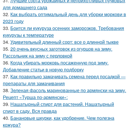
31.
Лучшие сорта урожайных и неприхотливых пучковых
для домашнего сада
32.
Как выбрать оптимальный день для уборки моркови в
2023 году
33.
Боится ли кукуруза осенних заморозков. Требования
кукурузы к температуре
34.
Удивительный длинный сорт: все о длинной тыкве
35.
20 очень вкусных заготовок из огурцов на зиму.
Рассольник на зиму с перловкой
36.
Когда убирать морковь посаженную под зиму.
Добавление статьи в новую подборку
37.
Как правильно замачивать семена перед посадкой —
препараты для замачивания
38.
Зеленая фасоль маринованные по армянски на зиму.
Рецепт «Турша по-армянски»:
39.
Нашатырный спирт для растений. Нашатырный
спирт в саду. Вся правда
40.
Банановые шкурки, как удобрение. Чем полезна
кожура?