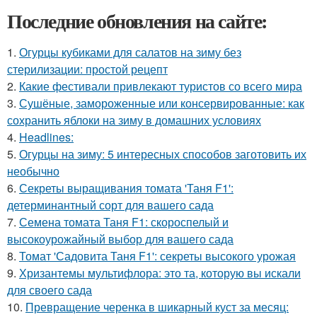
Последние обновления на сайте:
1.
Огурцы кубиками для салатов на зиму без
стерилизации: простой рецепт
2.
Какие фестивали привлекают туристов со всего мира
3.
Сушёные, замороженные или консервированные: как
сохранить яблоки на зиму в домашних условиях
4.
Headlines:
5.
Огурцы на зиму: 5 интересных способов заготовить их
необычно
6.
Секреты выращивания томата 'Таня F1':
детерминантный сорт для вашего сада
7.
Семена томата Таня F1: скороспелый и
высокоурожайный выбор для вашего сада
8.
Томат 'Садовита Таня F1': секреты высокого урожая
9.
Хризантемы мультифлора: это та, которую вы искали
для своего сада
10.
Превращение черенка в шикарный куст за месяц: