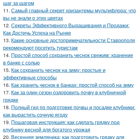
шаг за шагом
11.
Самый главный секрет хризантемы мультифлора: что
вы не знали о этих цветах
12.
Секреты Эффективного Выращивания и Продажи:
Как Достичь Успеха на Рынке
13.
Какие основные достопримечательности Ставрополя
рекомендуют посетить туристам
14.
Простой способ сохранить чеснок свежим: хранение
в банке с солью
15.
Как сохранить чеснок на зиму: простые и
эффективные способы
16.
Как хранить чеснок в банках: простой способ на зиму
17.
Как за один сезон оздоровить почву в клубничной
грядке
18.
Полный гид по подготовке почвы и посадке клубники:
как вырастить сочную ягоду
19.
Пошаговая инструкция: как сделать грядку под
клубнику весной для богатого урожая
20.
Весенняя земляника: как подготовить грядку для