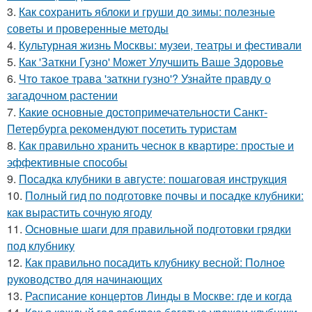
3.
Как сохранить яблоки и груши до зимы: полезные
советы и проверенные методы
4.
Культурная жизнь Москвы: музеи, театры и фестивали
5.
Как 'Заткни Гузно' Может Улучшить Ваше Здоровье
6.
Что такое трава 'заткни гузно'? Узнайте правду о
загадочном растении
7.
Какие основные достопримечательности Санкт-
Петербурга рекомендуют посетить туристам
8.
Как правильно хранить чеснок в квартире: простые и
эффективные способы
9.
Посадка клубники в августе: пошаговая инструкция
10.
Полный гид по подготовке почвы и посадке клубники:
как вырастить сочную ягоду
11.
Основные шаги для правильной подготовки грядки
под клубнику
12.
Как правильно посадить клубнику весной: Полное
руководство для начинающих
13.
Расписание концертов Линды в Москве: где и когда