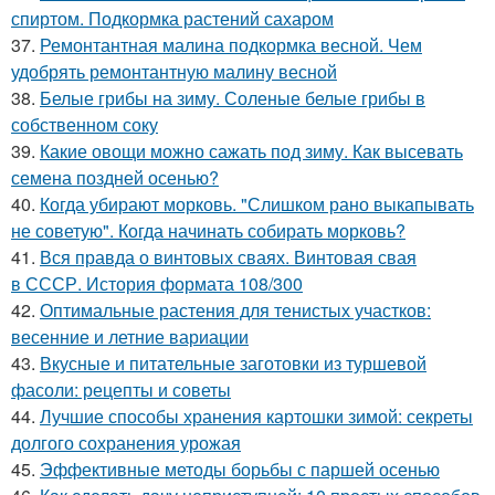
спиртом. Подкормка растений сахаром
37.
Ремонтантная малина подкормка весной. Чем
удобрять ремонтантную малину весной
38.
Белые грибы на зиму. Соленые белые грибы в
собственном соку
39.
Какие овощи можно сажать под зиму. Как высевать
семена поздней осенью?
40.
Когда убирают морковь. "Слишком рано выкапывать
не советую". Когда начинать собирать морковь?
41.
Вся правда о винтовых сваях. Винтовая свая
в СССР. История формата 108/300
42.
Оптимальные растения для тенистых участков:
весенние и летние вариации
43.
Вкусные и питательные заготовки из туршевой
фасоли: рецепты и советы
44.
Лучшие способы хранения картошки зимой: секреты
долгого сохранения урожая
45.
Эффективные методы борьбы с паршей осенью