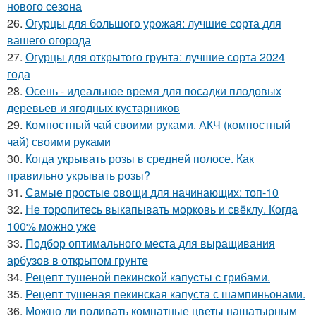
нового сезона
26.
Огурцы для большого урожая: лучшие сорта для
вашего огорода
27.
Огурцы для открытого грунта: лучшие сорта 2024
года
28.
Осень - идеальное время для посадки плодовых
деревьев и ягодных кустарников
29.
Компостный чай своими руками. АКЧ (компостный
чай) своими руками
30.
Когда укрывать розы в средней полосе. Как
правильно укрывать розы?
31.
Самые простые овощи для начинающих: топ-10
32.
Не торопитесь выкапывать морковь и свёклу. Когда
100% можно уже
33.
Подбор оптимального места для выращивания
арбузов в открытом грунте
34.
Рецепт тушеной пекинской капусты с грибами.
35.
Рецепт тушеная пекинская капуста с шампиньонами.
36.
Можно ли поливать комнатные цветы нашатырным