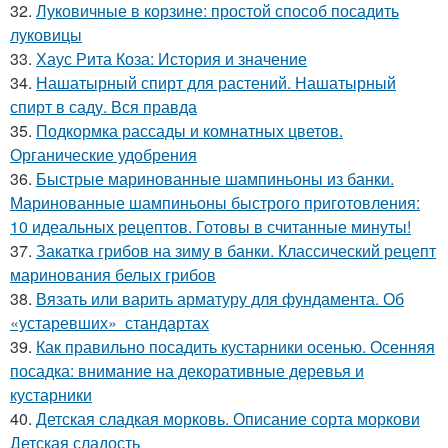
32.
Луковичные в корзине: простой способ посадить
луковицы
33.
Хаус Рита Коза: История и значение
34.
Нашатырный спирт для растений. Нашатырный
спирт в саду. Вся правда
35.
Подкормка рассады и комнатных цветов.
Органические удобрения
36.
Быстрые маринованные шампиньоны из банки.
Маринованные шампиньоны быстрого приготовления:
10 идеальных рецептов. Готовы в считанные минуты!
37.
Закатка грибов на зиму в банки. Классический рецепт
маринования белых грибов
38.
Вязать или варить арматуру для фундамента. Об
«устаревших» стандартах
39.
Как правильно посадить кустарники осенью. Осенняя
посадка: внимание на декоративные деревья и
кустарники
40.
Детская сладкая морковь. Описание сорта моркови
Детская сладость