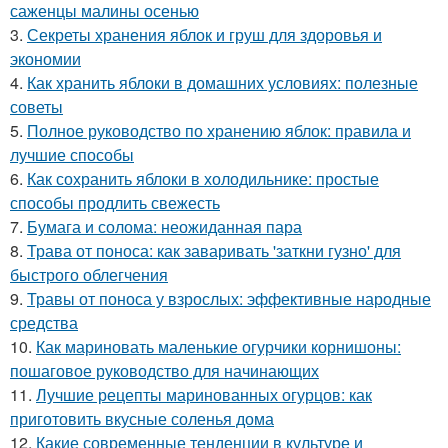
саженцы малины осенью
3.
Секреты хранения яблок и груш для здоровья и
экономии
4.
Как хранить яблоки в домашних условиях: полезные
советы
5.
Полное руководство по хранению яблок: правила и
лучшие способы
6.
Как сохранить яблоки в холодильнике: простые
способы продлить свежесть
7.
Бумага и солома: неожиданная пара
8.
Трава от поноса: как заваривать 'заткни гузно' для
быстрого облегчения
9.
Травы от поноса у взрослых: эффективные народные
средства
10.
Как мариновать маленькие огурчики корнишоны:
пошаговое руководство для начинающих
11.
Лучшие рецепты маринованных огурцов: как
приготовить вкусные соленья дома
12.
Какие современные тенденции в культуре и