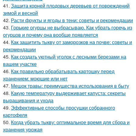
41.
Защита корней плодовых деревьев от повреждений
зимой и весной
42.
Расти фрукты и ягоды в тени: советы и рекомендации
43.
Горькие огурцы не выбрасываю. Как убрать горечь из
огурцов и почему она вообще появляется
44.
Как защитить тыкву от заморозков на почве: советы и
рекомендации
45.
Как создать уютный уголок с лесными березами на
вашем участке
46.
Как правильно обрабатывать картошку перед
хранением: моющие или нет
47.
Мешок травы: преимущества использования в быту
48.
Какую температуру выдерживает капуста: секреты
выращивания и ухода
49.
Эффективные способы просушки собранного
картофеля
50.
Когда убрать тыкву: оптимальное время для сбора и
хранения урожая