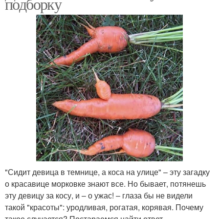
подборку
"Сидит девица в темнице, а коса на улице" – эту загадку
о красавице морковке знают все. Но бывает, потянешь
эту девицу за косу, и – о ужас! – глаза бы не видели
такой "красоты": уродливая, рогатая, корявая. Почему
такое случается? Постараемся найти ответ.