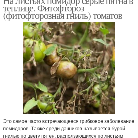
На листьях помидор серые пятна в
теплице. Фитофтороз
(фитофторозная гниль) томатов
Это самое часто встречающееся грибковое заболевание
помидоров. Также среди дачников называется бурой
гнилью по цвету пятен, расползающихся по листьям