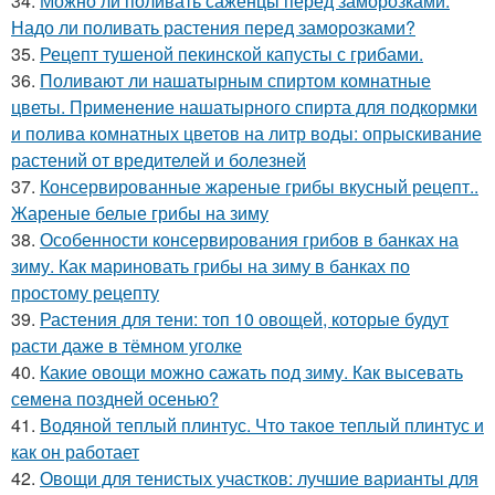
34.
Можно ли поливать саженцы перед заморозками.
Надо ли поливать растения перед заморозками?
35.
Рецепт тушеной пекинской капусты с грибами.
36.
Поливают ли нашатырным спиртом комнатные
цветы. Применение нашатырного спирта для подкормки
и полива комнатных цветов на литр воды: опрыскивание
растений от вредителей и болезней
37.
Консервированные жареные грибы вкусный рецепт..
Жареные белые грибы на зиму
38.
Особенности консервирования грибов в банках на
зиму. Как мариновать грибы на зиму в банках по
простому рецепту
39.
Растения для тени: топ 10 овощей, которые будут
расти даже в тёмном уголке
40.
Какие овощи можно сажать под зиму. Как высевать
семена поздней осенью?
41.
Водяной теплый плинтус. Что такое теплый плинтус и
как он работает
42.
Овощи для тенистых участков: лучшие варианты для