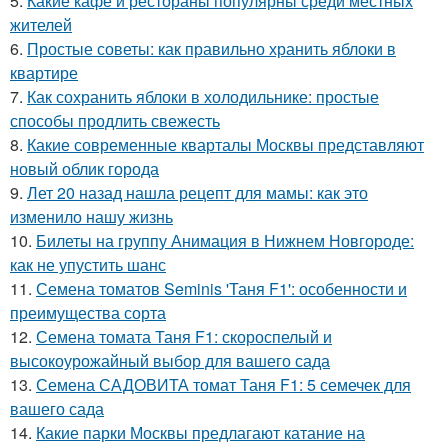
5.
Какие кафе и рестораны популярны среди местных
жителей
6.
Простые советы: как правильно хранить яблоки в
квартире
7.
Как сохранить яблоки в холодильнике: простые
способы продлить свежесть
8.
Какие современные кварталы Москвы представляют
новый облик города
9.
Лет 20 назад нашла рецепт для мамы: как это
изменило нашу жизнь
10.
Билеты на группу Анимация в Нижнем Новгороде:
как не упустить шанс
11.
Семена томатов Seminis 'Таня F1': особенности и
преимущества сорта
12.
Семена томата Таня F1: скороспелый и
высокоурожайный выбор для вашего сада
13.
Семена САДОВИТА томат Таня F1: 5 семечек для
вашего сада
14.
Какие парки Москвы предлагают катание на