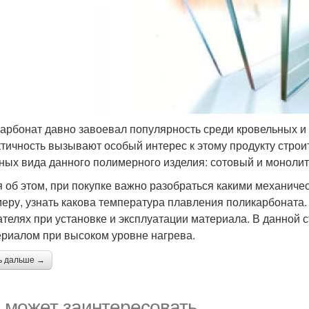
арбонат давно завоевал популярность среди кровельных 
ктичность вызывают особый интерес к этому продукту стро
ных вида данного полимерного изделия: сотовый и моноли
 об этом, при покупке важно разобраться какими механиче
меру, узнать какова температура плавления поликарбоната.
ателях при установке и эксплуатации материала. В данной 
ериалом при высоком уровне нагрева.
ь дальше →
 может заинтересовать