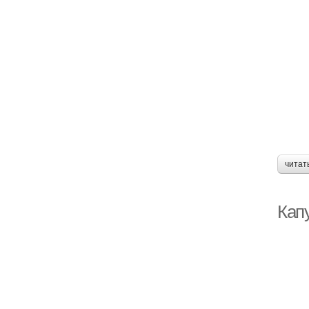
читат
Кап