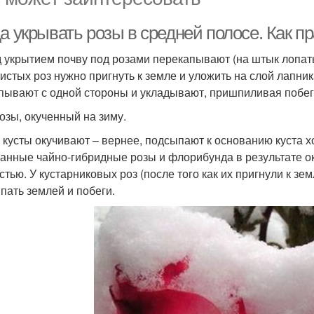
а укрывать розы в средней полосе. Как 
 укрытием почву под розами перекапывают (на штык лопаты
тистых роз нужно пригнуть к земле и уложить на слой лапни
пывают с одной стороны и укладывают, пришпиливая побеги
розы, окученный на зиму.
 кусты окучивают – вернее, подсыпают к основанию куста х
анные чайно-гибридные розы и флорибунда в результате 
стью. У кустарниковых роз (после того как их пригнули к зе
пать землей и побеги.