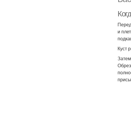
Когд
Перед
и пле
подка
Куст 
Затем
Обрез
полно
присы