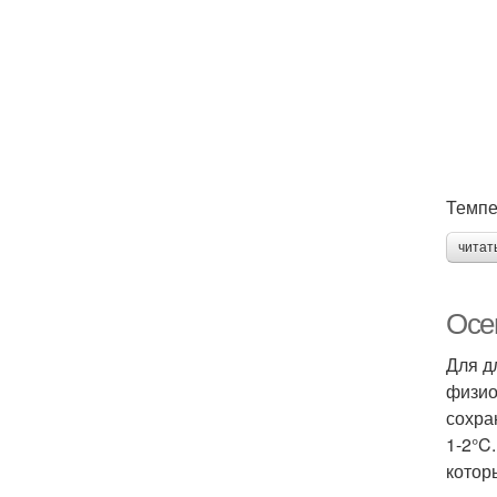
Темпе
читат
Осе
Для д
физио
сохра
1-2°C
котор