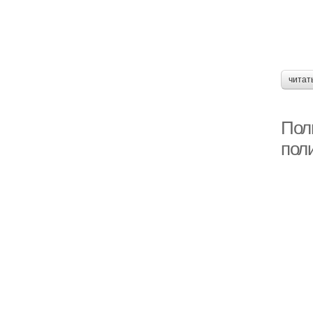
читат
Пол
пол