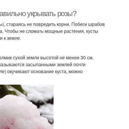
правильно укрывать розы?
), стараясь не повредить корни. Побеги шрабов
ка. Чтобы не сломать мощные растения, кусты
 к земле.
олмик сухой земли высотой не менее 30 см.
оказываются засыпанными землей почти
мле) окучивают основание куста, можно