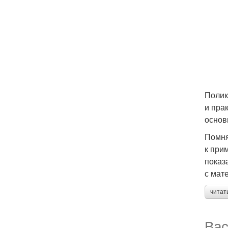
Полик
и пра
основ
Помня
к при
показ
с мат
читат
Вас