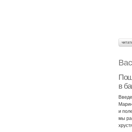
читат
Вас
Пош
в ба
Введ
Марин
и пол
мы ра
хруст