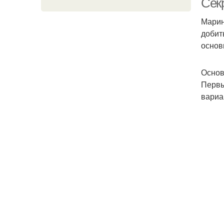
Сек
Марин
добит
основ
Основ
Первы
вариа