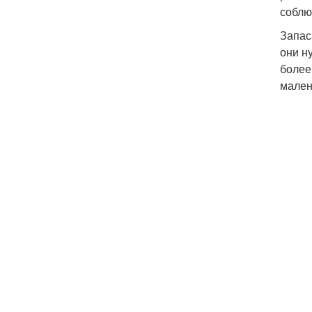
соблю
Запас
они н
более
мален