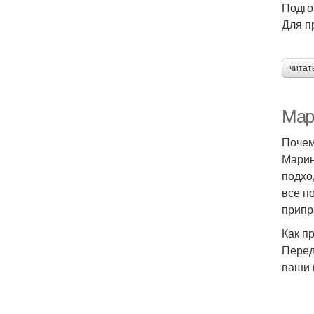
Подго
Для п
читат
Мар
Почем
Марин
подхо
все п
припр
Как п
Перед
ваши 