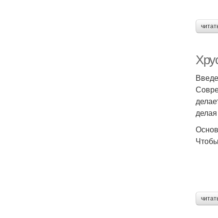
читат
Хру
Введ
Совре
делае
делая
Основ
Чтобы
читат