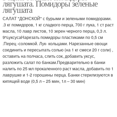
лягушата. Помидоры зеленые
лягушата
САЛАТ "ДОНСКОЙ" с бурыми и зелеными помидорами.
Аджика из зеленых
.3 кг помидоров, 1 кг сладкого перца, 700 г лука, 1 ст раст
Помидоры с чесноком
помидор
масла, 10 лавр листов, 10 зерен черного перца, 0,3 л.
9%уксусаНарезать помидоры пластиками по 0,5 см
.Перец -соломкой. Лук- кольцами. Нарезанные овощи
соединить и пересыпать солью (на 1 кг смеси 20 г соли) ,
оставить на полчаса, слить сок, добавить уксус,
разложить салат по банкам.Предварительно в банки
налить по 25 мл прокаленного раст масла, добавить по 1
лаврушке и 1-2 горошины перца. Банки стерилизуются в
кипящей воде (0,5 л – 25 мин, 1л – 30 мин)