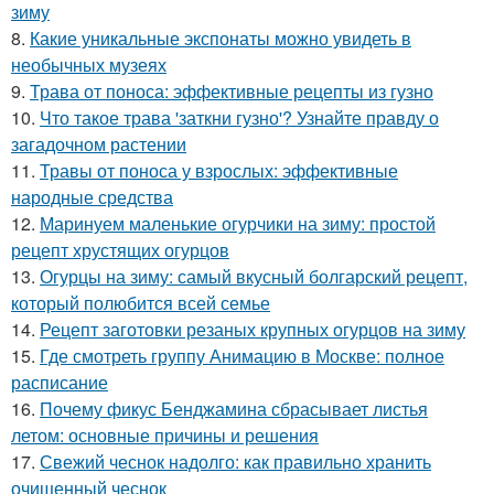
зиму
8.
Какие уникальные экспонаты можно увидеть в
необычных музеях
9.
Трава от поноса: эффективные рецепты из гузно
10.
Что такое трава 'заткни гузно'? Узнайте правду о
загадочном растении
11.
Травы от поноса у взрослых: эффективные
народные средства
12.
Маринуем маленькие огурчики на зиму: простой
рецепт хрустящих огурцов
13.
Огурцы на зиму: самый вкусный болгарский рецепт,
который полюбится всей семье
14.
Рецепт заготовки резаных крупных огурцов на зиму
15.
Где смотреть группу Анимацию в Москве: полное
расписание
16.
Почему фикус Бенджамина сбрасывает листья
летом: основные причины и решения
17.
Свежий чеснок надолго: как правильно хранить
очищенный чеснок