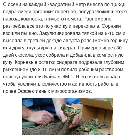
С осени на каждый квадратный метр внесла по 1,5-2,0
ведра смеси органики: перегноя, полуразложившегося
навоза, компоста, птичьего помета. Равномерно
разгребла все это по участку и перекопала. Сорняки
взошли пышно. Закультивировала тяпкой на 8-10 см и
высеяла в третьей декаде августа рапс (можно горчицу
или другую культуру) на сидерат. Примерно через 30
дней скосила, укос собрала и добавила в компостную
кучу. Корневые остатки сидерата подрезала глубоким
рыхлением (до 8-10 см) и полила рабочим раствором
почвоулучшителя Байкал ЭМ-1. Я его использовала,
чтобы увеличить количество и активность работы в
почве Эффективных микроорганизмов.