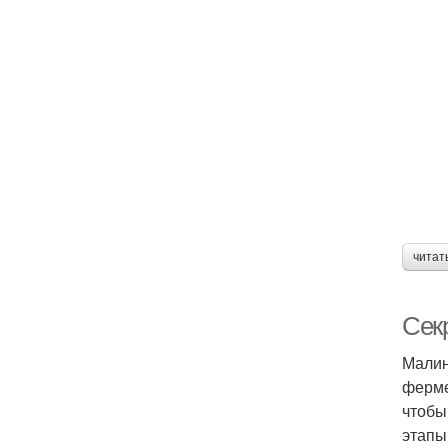
читат
Сек
Малин
ферме
чтобы
этапы