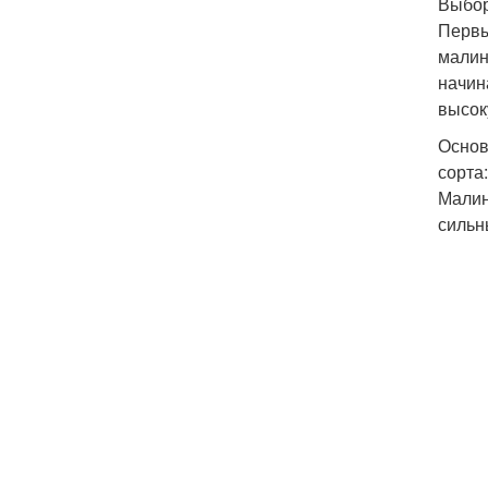
Выбор
Первы
малин
начин
высок
Основ
сорта
Малин
сильн