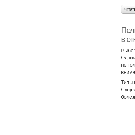
читат
Пол
в от
Выбор
Одним
не то
внима
Типы
Сущес
болез