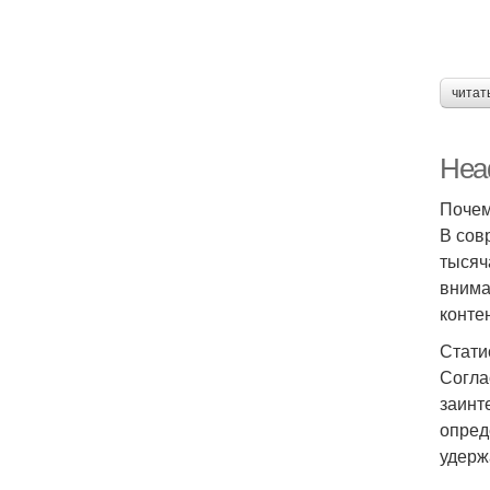
читат
Head
Почем
В сов
тысяч
внима
конте
Стати
Согла
заинт
опред
удерж