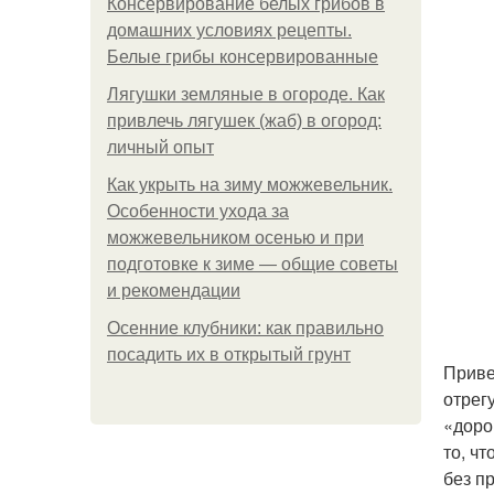
Консервирование белых грибов в
домашних условиях рецепты.
Белые грибы консервированные
Лягушки земляные в огороде. Как
привлечь лягушек (жаб) в огород:
личный опыт
Как укрыть на зиму можжевельник.
Особенности ухода за
можжевельником осенью и при
подготовке к зиме — общие советы
и рекомендации
Осенние клубники: как правильно
посадить их в открытый грунт
Приве
отрег
«доро
то, ч
без п