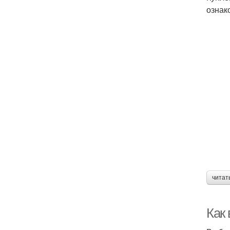
ознак
читат
Как