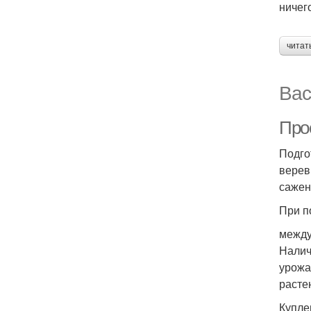
ничег
читат
Вас
Про
Подго
верев
сажен
При п
между
Налич
урожа
расте
Купле