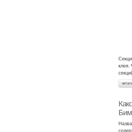
Секци
клея.
секци
читат
Как
Бим
Назва
содер