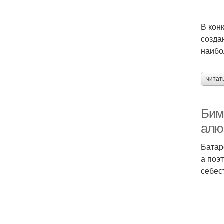
В кон
созда
наибо
читат
Бим
алю
Батар
а поэ
себес