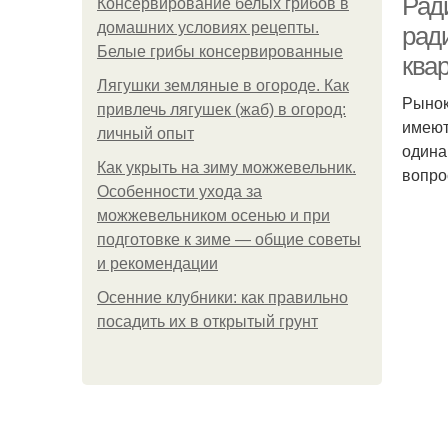
Рад
Консервирование белых грибов в
домашних условиях рецепты.
рад
Белые грибы консервированные
ква
Лягушки земляные в огороде. Как
Рынок
привлечь лягушек (жаб) в огород:
имеют
личный опыт
одина
Как укрыть на зиму можжевельник.
вопро
Особенности ухода за
можжевельником осенью и при
подготовке к зиме — общие советы
и рекомендации
Осенние клубники: как правильно
посадить их в открытый грунт