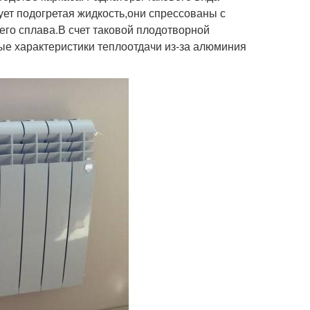
ует подогретая жидкость,они спрессованы с
го сплава.В счет таковой плодотворной
ые характеристики теплоотдачи из-за алюминия