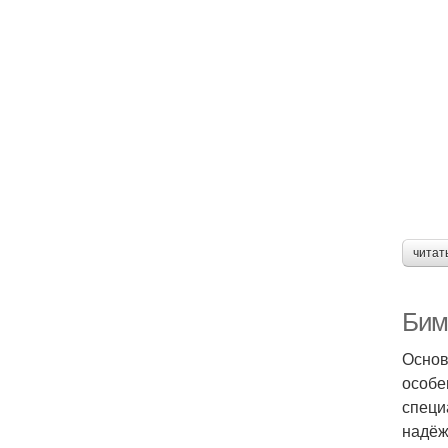
читат
Бим
Основ
особе
специ
надёж