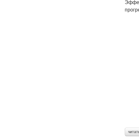
Эффек
прогр
читат