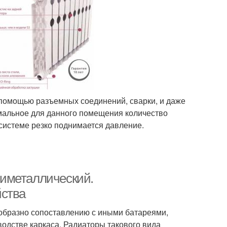
 помощью разъемных соединений, сварки, и даже
имальное для данного помещения количество
 системе резко поднимается давление.
иметаллический.
йства
ообразно сопоставлению с иными батареями,
водстве каркаса. Радиаторы такового вида