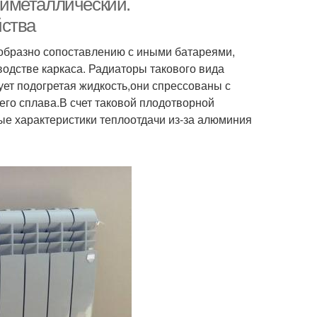
иметаллический.
йства
ообразно сопоставлению с иными батареями,
водстве каркаса. Радиаторы такового вида
ует подогретая жидкость,они спрессованы с
го сплава.В счет таковой плодотворной
ые характеристики теплоотдачи из-за алюминия