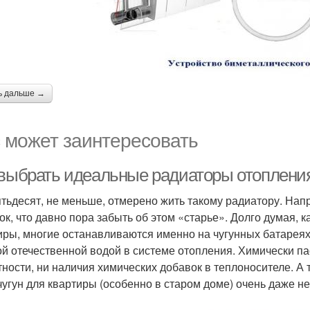
ь дальше →
 может заинтересовать
 выбрать идеальные радиаторы отоплени
ятьдесят, не меньше, отмерено жить такому радиатору. На
ок, что давно пора забыть об этом «старье». Долго думая,
иры, многие останавливаются именно на чугунных батареях.
ой отечественной водой в системе отопления. Химически пас
тности, ни наличия химических добавок в теплоносителе. А 
 чугун для квартиры (особенно в старом доме) очень даже не