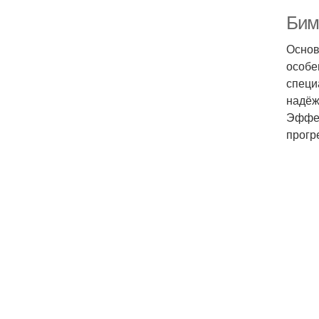
Бим
Основ
особе
специ
надёж
Эффек
прогр