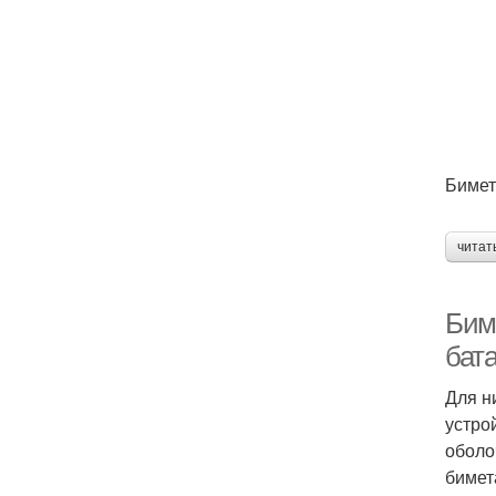
Бимет
читат
Бим
бат
Для н
устро
оболо
бимет