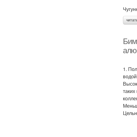
Чугун
читат
Бим
алю
1. По
водой
Высок
таких
колле
Меньш
Цельн