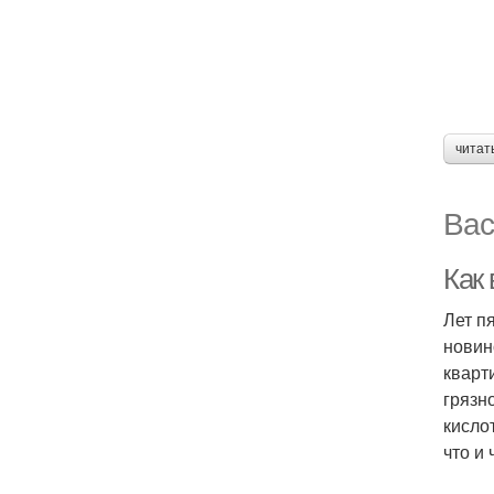
читат
Вас
Как
Лет п
новин
кварт
грязн
кисло
что и