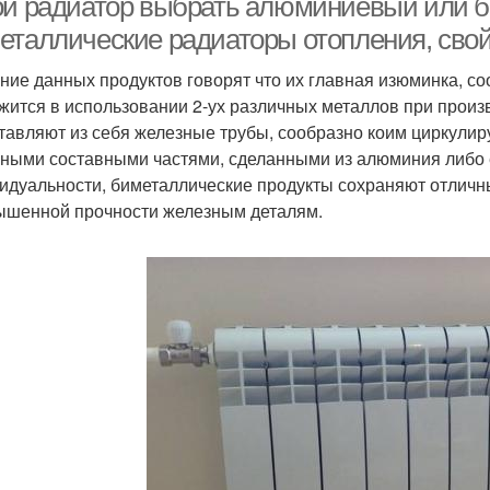
ой радиатор выбрать алюминиевый или б
еталлические радиаторы отопления, сво
ние данных продуктов говорят что их главная изюминка, с
жится в использовании 2-ух различных металлов при произ
тавляют из себя железные трубы, сообразно коим циркулир
ными составными частями, сделанными из алюминия либо е
идуальности, биметаллические продукты сохраняют отличн
ышенной прочности железным деталям.