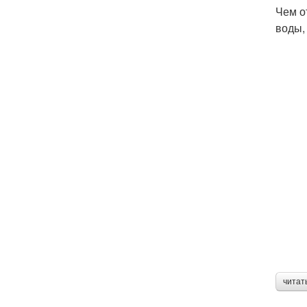
Чем о
воды,
читат