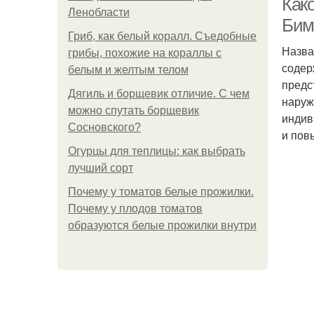
Как
Ленобласти
Бим
Гриб, как белый коралл. Съедобные
Назва
грибы, похожие на кораллы с
содер
белым и желтым телом
предс
Дягиль и борщевик отличие. С чем
наруж
можно спутать борщевик
индив
Сосновского?
и пов
Огурцы для теплицы: как выбрать
лучший сорт
Почему у томатов белые прожилки.
Почему у плодов томатов
образуются белые прожилки внутри