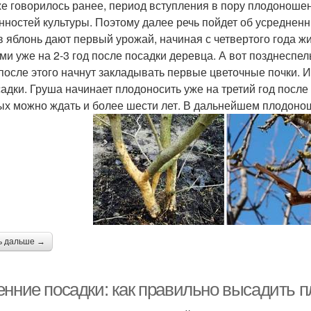
же говорилось ранее, период вступления в пору плодоноше
нностей культуры. Поэтому далее речь пойдет об усреднен
в яблонь дают первый урожай, начиная с четвертого года жи
ми уже на 2-3 год после посадки деревца. А вот позднеспе
после этого начнут закладывать первые цветочные почки. И 
садки. Груша начинает плодоносить уже на третий год после 
ых можно ждать и более шести лет. В дальнейшем плодоно
ь дальше →
енние посадки: как правильно высадить 