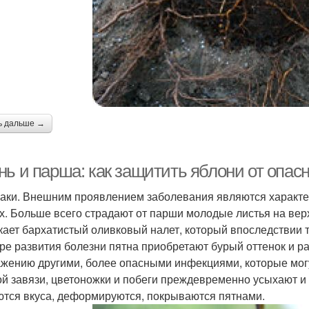
ь дальше →
нь и парша: как защитить яблони от опас
аки. Внешним проявлением заболевания являются характер
х. Больше всего страдают от парши молодые листья на вер
кает бархатистый оливковый налет, который впоследствии т
ре развития болезни пятна приобретают бурый оттенок и р
ажению другими, более опасными инфекциями, которые мог
й завязи, цветоножки и побеги преждевременно усыхают и
тся вкуса, деформируются, покрываются пятнами.