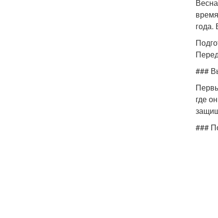
Весна
время
года.
Подго
Перед
### В
Первы
где о
защищ
### П