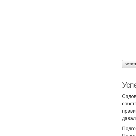
читат
Усп
Садов
собст
прави
давал
Подго
Перед