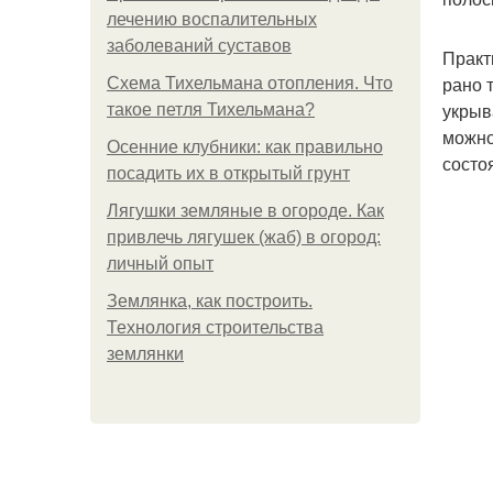
лечению воспалительных
заболеваний суставов
Практ
рано 
Схема Тихельмана отопления. Что
укрыв
такое петля Тихельмана?
можно
Осенние клубники: как правильно
состо
посадить их в открытый грунт
Лягушки земляные в огороде. Как
привлечь лягушек (жаб) в огород:
личный опыт
Землянка, как построить.
Технология строительства
землянки