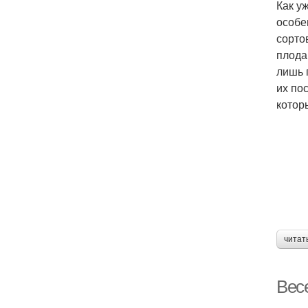
Как у
особе
сорто
плода
лишь 
их по
котор
читат
Вес