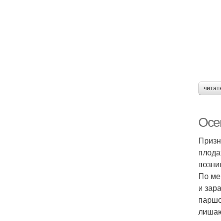
читат
Осе
Призн
плода
возни
По ме
и зар
паршо
лишаю