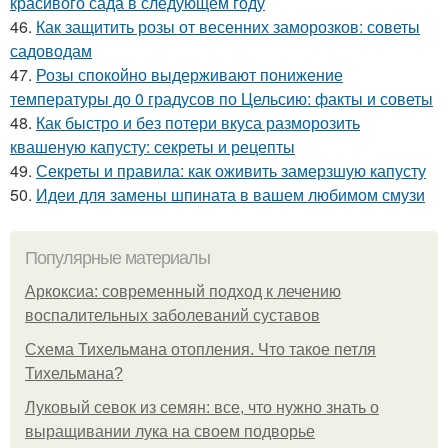
красивого сада в следующем году
46.
Как защитить розы от весенних заморозков: советы
садоводам
47.
Розы спокойно выдерживают понижение
температуры до 0 градусов по Цельсию: факты и советы
48.
Как быстро и без потери вкуса разморозить
квашеную капусту: секреты и рецепты
49.
Секреты и правила: как оживить замерзшую капусту
50.
Идеи для замены шпината в вашем любимом смузи
Популярные материалы
Аркоксиа: современный подход к лечению
воспалительных заболеваний суставов
Схема Тихельмана отопления. Что такое петля
Тихельмана?
Луковый севок из семян: все, что нужно знать о
выращивании лука на своем подворье