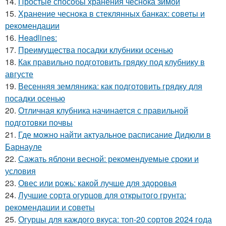
14.
Простые способы хранения чеснока зимой
15.
Хранение чеснока в стеклянных банках: советы и
рекомендации
16.
Headlines:
17.
Преимущества посадки клубники осенью
18.
Как правильно подготовить грядку под клубнику в
августе
19.
Весенняя земляника: как подготовить грядку для
посадки осенью
20.
Отличная клубника начинается с правильной
подготовки почвы
21.
Где можно найти актуальное расписание Дидюли в
Барнауле
22.
Сажать яблони весной: рекомендуемые сроки и
условия
23.
Овес или рожь: какой лучше для здоровья
24.
Лучшие сорта огурцов для открытого грунта:
рекомендации и советы
25.
Огурцы для каждого вкуса: топ-20 сортов 2024 года