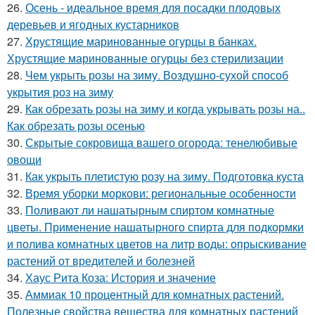
26.
Осень - идеальное время для посадки плодовых
деревьев и ягодных кустарников
27.
Хрустящие маринованные огурцы в банках.
Хрустящие маринованные огурцы без стерилизации
28.
Чем укрыть розы на зиму. Воздушно-сухой способ
укрытия роз на зиму
29.
Как обрезать розы на зиму и когда укрывать розы на..
Как обрезать розы осенью
30.
Скрытые сокровища вашего огорода: тенелюбивые
овощи
31.
Как укрыть плетистую розу на зиму. Подготовка куста
32.
Время уборки моркови: региональные особенности
33.
Поливают ли нашатырным спиртом комнатные
цветы. Применение нашатырного спирта для подкормки
и полива комнатных цветов на литр воды: опрыскивание
растений от вредителей и болезней
34.
Хаус Рита Коза: История и значение
35.
Аммиак 10 процентный для комнатных растений.
Полезные свойства вещества для комнатных растений