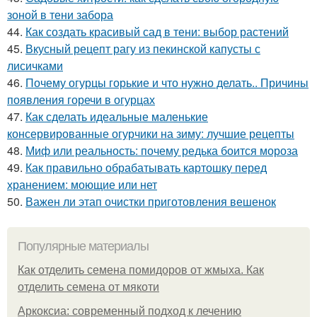
зоной в тени забора
44.
Как создать красивый сад в тени: выбор растений
45.
Вкусный рецепт рагу из пекинской капусты с
лисичками
46.
Почему огурцы горькие и что нужно делать.. Причины
появления горечи в огурцах
47.
Как сделать идеальные маленькие
консервированные огурчики на зиму: лучшие рецепты
48.
Миф или реальность: почему редька боится мороза
49.
Как правильно обрабатывать картошку перед
хранением: моющие или нет
50.
Важен ли этап очистки приготовления вешенок
Популярные материалы
Как отделить семена помидоров от жмыха. Как
отделить семена от мякоти
Аркоксиа: современный подход к лечению