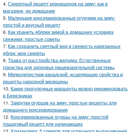
4.
Секретный рецепт корнишонов на зиму: как в
магазине, но домашние
5.
Маленькие консервированные огурчики на зиму:
простой и вкусный рецепт
6.
Как хранить яблоки зимой в домашних условиях
свежими: простые советы
7.
Как сохранить светлый вид и свежесть нарезанных
яблок: мои секреты
8.
Трава от расстройства желудка: Естественные
средства для здоровья пищеварительной системы
9.
Мелколепестник канадский: исцеляющие свойства и
рецепты народной медицины
10.
Какие прогулочные маршруты можно рекомендовать
в Березниках
11.
Закрутки огурцов на зиму: простые рецепты для
домашнего консервирования
12.
Консервированные огурцы на зиму: простой
пошаговый рецепт для начинающих
13.
Хризантема: 5 советов для успешного выращивания