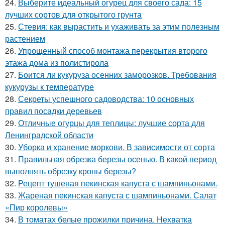
24.
Выберите идеальный огурец для своего сада: 15
лучших сортов для открытого грунта
25.
Стевия: как вырастить и ухаживать за этим полезным
растением
26.
Упрощенный способ монтажа перекрытия второго
этажа дома из полистирола
27.
Боится ли кукуруза осенних заморозков. Требования
кукурузы к температуре
28.
Секреты успешного садоводства: 10 основных
правил посадки деревьев
29.
Отличные огурцы для теплицы: лучшие сорта для
Ленинградской области
30.
Уборка и хранение моркови. В зависимости от сорта
31.
Правильная обрезка березы осенью. В какой период
выполнять обрезку кроны березы?
32.
Рецепт тушеная пекинская капуста с шампиньонами.
33.
Жареная пекинская капуста с шампиньонами. Салат
«Пир королевы»
34.
В томатах белые прожилки причина. Нехватка