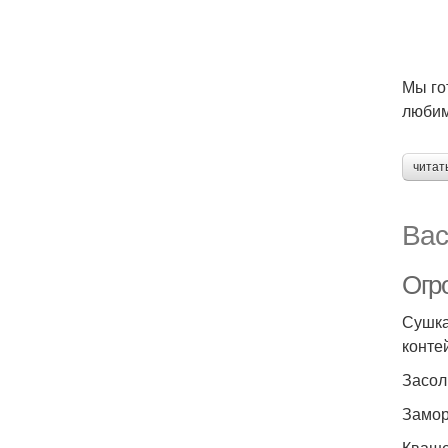
Мы го
любим
читат
Вас
Огр
Сушка
конте
Засол
Замор
Кваше