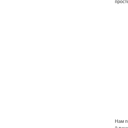
прост
Нам п
2 туш