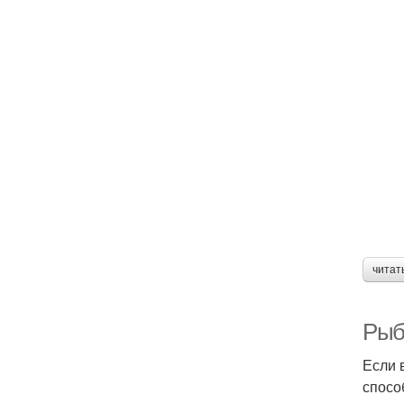
читат
Рыба
Если 
спосо