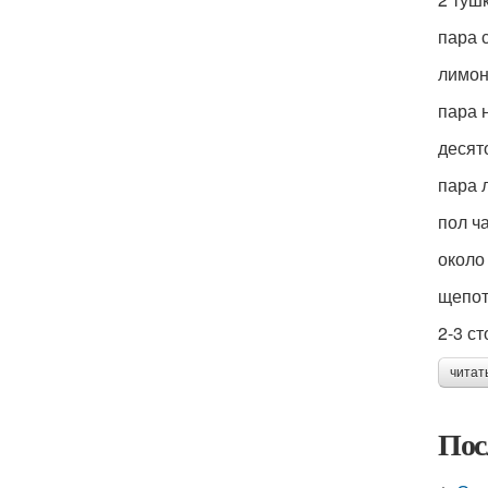
пара 
лимон
пара 
десят
пара 
пол ч
около
щепот
2-3 с
читат
Пос