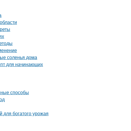
а
 области
креты
ях
методы
именение
ные соленья дома
епт для начинающих
ивные способы
од
й для богатого урожая