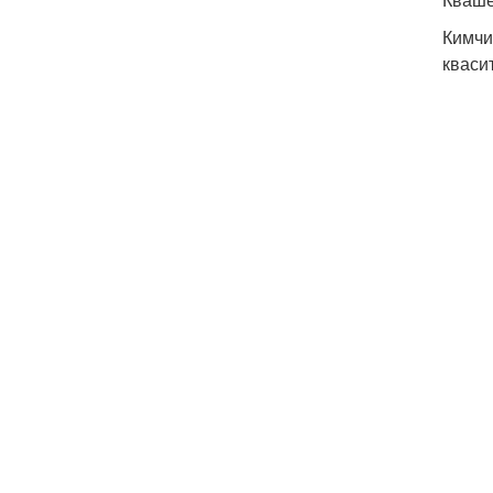
Кимчи
кваси