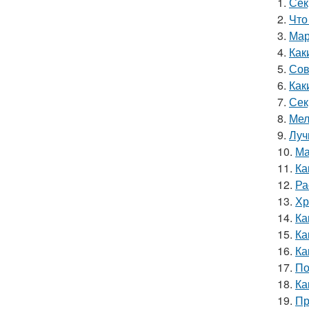
1.
Сек
2.
Что
3.
Мар
4.
Как
5.
Сов
6.
Как
7.
Сек
8.
Мел
9.
Луч
10.
Ма
11.
Ка
12.
Ра
13.
Хр
14.
Ка
15.
Ка
16.
Ка
17.
По
18.
Ка
19.
Пр