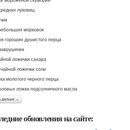
средних луковиц
чик
небольших морковок
ок горошин душистого перца
лаврушечек
айной ложечки сахара
 чайной ложечки соли
ка молотого черного перца
толовых ложки подсолнечного масла
ь дальше →
ледние обновления на сайте: