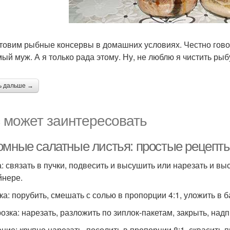
товим рыбные консервы в домашних условиях. Честно гово
ый муж. А я только рада этому. Ну, не люблю я чистить рыб
ь дальше →
 может заинтересовать
омные салатные листья: простые рецепты
: связать в пучки, подвесить и высушить или нарезать и вы
йнере.
ка: порубить, смешать с солью в пропорции 4:1, уложить в б
озка: нарезать, разложить по зиплок-пакетам, закрыть, над
ние: крупно нарезать, посолить в пропорции 8:1, сквасить п