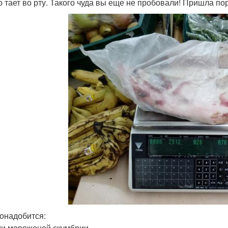
о тает во рту. Такого чуда вы еще не пробовали! Пришла по
онадобится:
ки мороженой скумбрии