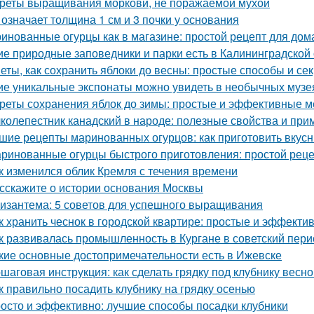
реты выращивания моркови, не поражаемой мухой
 означает толщина 1 см и 3 почки у основания
инованные огурцы как в магазине: простой рецепт для дом
ие природные заповедники и парки есть в Калининградской
еты, как сохранить яблоки до весны: простые способы и се
ие уникальные экспонаты можно увидеть в необычных музе
реты сохранения яблок до зимы: простые и эффективные 
колепестник канадский в народе: полезные свойства и пр
шие рецепты маринованных огурцов: как приготовить вкус
ринованные огурцы быстрого приготовления: простой рец
к изменился облик Кремля с течения времени
сскажите о истории основания Москвы
изантема: 5 советов для успешного выращивания
к хранить чеснок в городской квартире: простые и эффект
к развивалась промышленность в Кургане в советский пери
кие основные достопримечательности есть в Ижевске
шаговая инструкция: как сделать грядку под клубнику весно
к правильно посадить клубнику на грядку осенью
осто и эффективно: лучшие способы посадки клубники