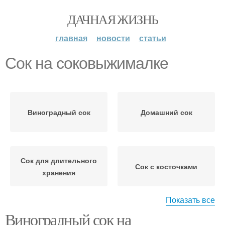
ДАЧНАЯ ЖИЗНЬ
главная
новости
статьи
Сок на соковыжималке
Виноградный сок
Домашний сок
Сок для длительного
Сок с косточками
хранения
Показать все
Виноградный сок на
Сок через мясорубку
Сок из винограда