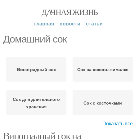
ДАЧНАЯ ЖИЗНЬ
главная
новости
статьи
Домашний сок
Виноградный сок
Сок на соковыжималке
Сок для длительного
Сок с косточками
хранения
Показать все
Виноградный сок на
Сок через мясорубку
Сок из винограда