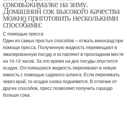
соковыжималке на зиму.
Домашний сок высокого качества
можно приготовить несколькими
способами:
Сок в мультиварке
Сок в блендере
С помощью пресса
Один из самых простых способов – отжать виноград при
помощи пресса. Полученную жидкость перемещают в
эмалированную посуду и оставляют в прохладном месте
Сок через
Сок на зиму
на 10-12 часов. За это время на дно посуды опустится
соковыжималку
осадок. Отстоявшуюся жидкость переливают в новую
емкость с помощью садового шланга. Если переливать
через край, то осадок снова поднимется. В отличие от
Сок в домашних
других способов, пресс позволяет получить гораздо
Сок в соковарке
условиях
больше сока.
Сок без пресса
Сок без соковарки