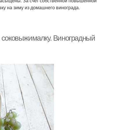
 насыщены. За счет собственной повышенной
овку на зиму из домашнего винограда.
з соковыжималку. Виноградный