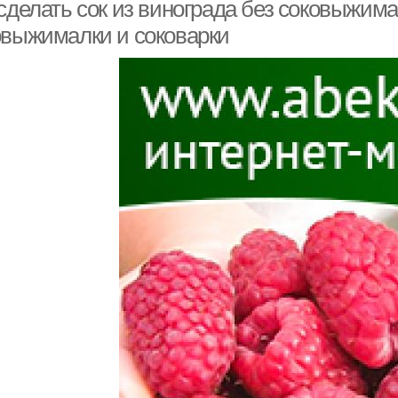
хранения
винограда
сделать сок из винограда без соковыжима
овыжималки и соковарки