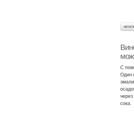
читат
Вин
мож
С пом
Один 
эмали
осадо
через
сока.