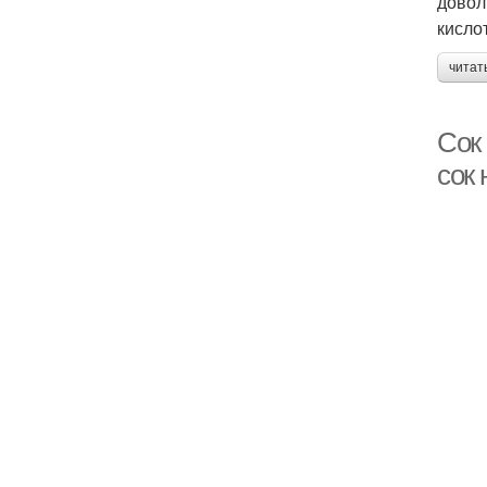
довол
кисло
читат
Сок
сок