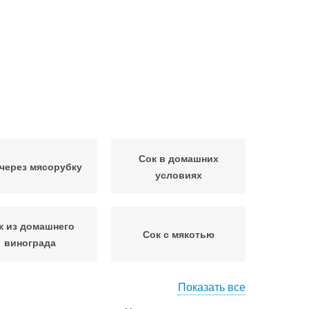
Сок в домашних
 через мясорубку
условиях
к из домашнего
Сок с мякотью
винограда
Показать все