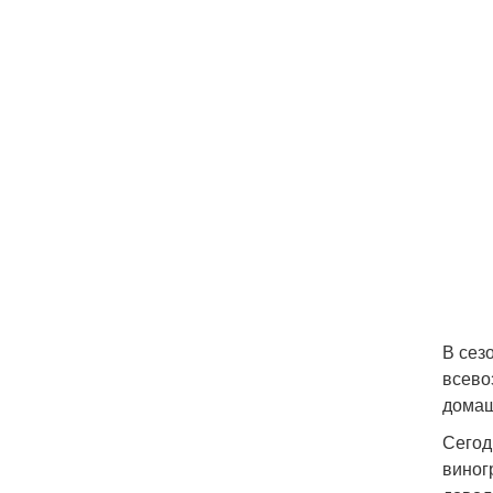
В сез
всево
домаш
Сегод
виног