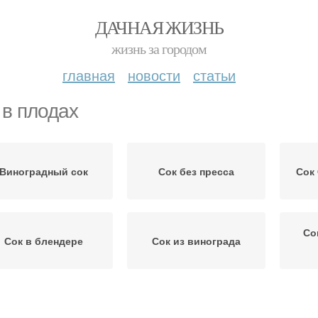
ДАЧНАЯ ЖИЗНЬ
жизнь за городом
главная
новости
статьи
 в плодах
Виноградный сок
Сок без пресса
Сок
Со
Сок в блендере
Сок из винограда
ок для длительного
Сок из столового