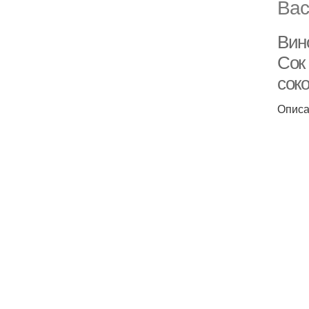
Вас
Вин
Сок
сок
Опис