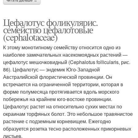
читать дальше →
Цефалотус фоликулярис.
семейство цефалотовые
(cephalotaceae)
К этому монотипному семейству относится одно из
наиболее замечательных насекомоядных растений —
цефалотус мешочковидный (Cephalotus follicularis, рис.
86). Цефалотус — эндемик Юго-Западной
Австралийской флористической провинции. Он
встречается на ограниченной территории, которая в
форме полумесяца протягивается вдоль морского
побережья на крайнем юго-востоке провинции.
Цефалотус растет на относительно сухих местах по
окраинам торфяных болот. Это небольшое травянистое
растение с подземным корневищем. Ежегодно
образуется розетка тесно расположенных прикорневых
листьев.