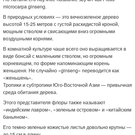
microcarpa ginseng.
В природных условиях — это вечнозеленое дерево
высотой 15-25 метров с густой раскидистой кроной,
мощным стволом и свисающими вниз огромными
воздушными корнями.
В комнатной культуре чаше всего оно выращивается в
виде бонсай с маленьким стволом, но огромным
корневищем, по форме напоминающим корень
женьшеня. Не случайно «ginseng» переводится как
«женьшень».
Тропики и субтропики Юго-Восточной Азии — привычная
среда обитания дерева.
Этого представителя флоры также называют
«индийским лавром», «зеленым островом» и «китайским
баньяном».
Его темно-зеленые кожистые листья довольно крупны —
до 15 см в длину.