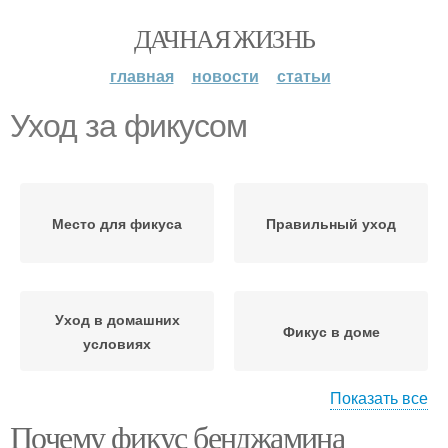
ДАЧНАЯ ЖИЗНЬ
главная
новости
статьи
Уход за фикусом
Место для фикуса
Правильный уход
Уход в домашних
Фикус в доме
условиях
Показать все
Почему фикус бенджамина
Каучуконосный фикус
Земля для фикуса