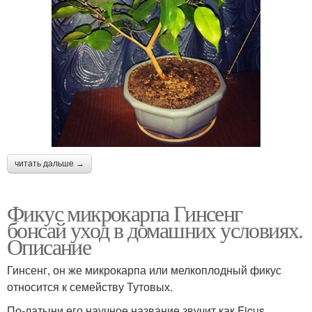
читать дальше →
Фикус микрокарпа Гинсенг
бонсай уход в домашних условиях.
Описание
Гинсенг, он же микрокарпа или мелкоплодный фикус
относится к семейству Тутовых.
По-латыни его научное название звучит как Ficus