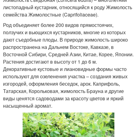
листопадный кустарник, относящийся к роду Жимолость
семейства Жимолостные (Caprifoliaceae).
Род объединяет более 200 видов прямостоячих,
ползучих и вьющихся кустарников, многие из которых
дают съедобные плоды. В природе жимолость широко
распространена на Дальнем Востоке, Кавказе, в
Восточной Сибири, Средней Азии, Китае, Корее, Японии.
Растения достигают в высоту от 1 до 6 м.
Декоративные кустовые и лиановидные формы часто
используют для озеленения участка – создания живых
изгородей, оформления беседок, арок. Каприфоль,
Татарская, Корольковая, жимолость Брауна и другие
виды ценятся садоводами за красоту цветов и яркий
насыщенный аромат.