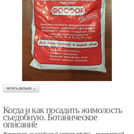
читать дальше →
Когда и как посадить жимолость
съедобную. Ботаническое
описание
Жимолость съедобная (Lonicera edulis) – многолетний