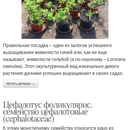
Правильная посадка – один из залогов успешного
выращивания жимолости синей или, как ее еще
называют, жимолости голубой (а по-научному – Lonicera
caerulea). Этот окультуренный вид изначально дикого
растения дачники успешно выращивают в своих садах.
читать дальше →
Цефалотус фоликулярис.
семейство цефалотовые
(cephalotaceae)
К этому монотипному семейству относится одно из