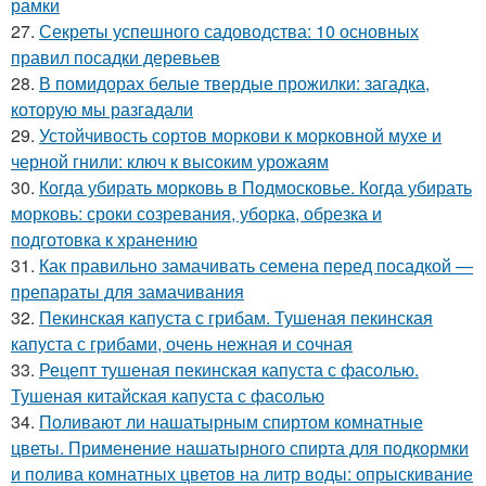
рамки
27.
Секреты успешного садоводства: 10 основных
правил посадки деревьев
28.
В помидорах белые твердые прожилки: загадка,
которую мы разгадали
29.
Устойчивость сортов моркови к морковной мухе и
черной гнили: ключ к высоким урожаям
30.
Когда убирать морковь в Подмосковье. Когда убирать
морковь: сроки созревания, уборка, обрезка и
подготовка к хранению
31.
Как правильно замачивать семена перед посадкой —
препараты для замачивания
32.
Пекинская капуста с грибам. Тушеная пекинская
капуста с грибами, очень нежная и сочная
33.
Рецепт тушеная пекинская капуста с фасолью.
Тушеная китайская капуста с фасолью
34.
Поливают ли нашатырным спиртом комнатные
цветы. Применение нашатырного спирта для подкормки
и полива комнатных цветов на литр воды: опрыскивание