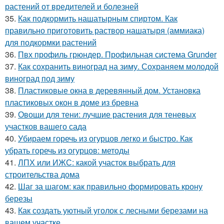
растений от вредителей и болезней
35.
Как подкормить нашатырным спиртом. Как
правильно приготовить раствор нашатыря (аммиака)
для подкормки растений
36.
Пвх профиль грюндер. Профильная система Grunder
37.
Как сохранить виноград на зиму. Сохраняем молодой
виноград под зиму
38.
Пластиковые окна в деревянный дом. Установка
пластиковых окон в доме из бревна
39.
Овощи для тени: лучшие растения для теневых
участков вашего сада
40.
Убираем горечь из огурцов легко и быстро. Как
убрать горечь из огурцов: методы
41.
ЛПХ или ИЖС: какой участок выбрать для
строительства дома
42.
Шаг за шагом: как правильно формировать крону
березы
43.
Как создать уютный уголок с лесными березами на
вашем участке