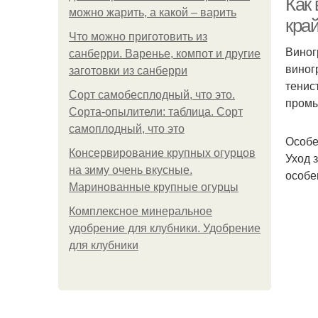
Как
можно жарить, а какой – варить
кра
Что можно приготовить из
Виног
санберри. Варенье, компот и другие
виног
заготовки из санберри
тенис
Сорт самобесплодный, что это.
промы
Сорта-опылители: таблица. Сорт
самоплодный, что это
Особе
Консервирование крупных огурцов
Уход 
на зиму очень вкусные.
особе
Маринованные крупные огурцы
Комплексное минеральное
удобрение для клубники. Удобрение
для клубники