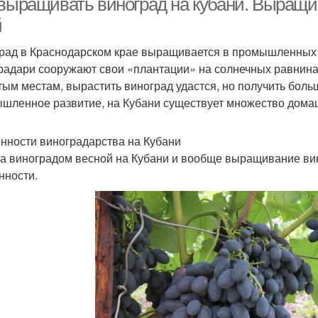
 выращивать виноград на кубани. Выращи
й
рад в Краснодарском крае выращивается в промышленных 
радари сооружают свои «плантации» на солнечных равнинах
тым местам, вырастить виноград удастся, но получить боль
шленное развитие, на Кубани существует множество дома
нности виноградарства на Кубани
за виноградом весной на Кубани и вообще выращивание вин
нности.