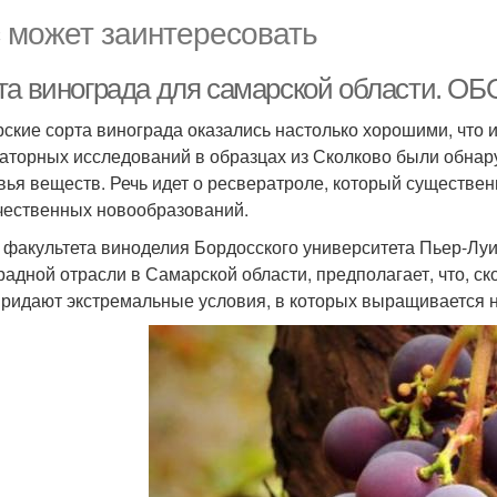
 может заинтересовать
та винограда для самарской области.
ские сорта винограда оказались настолько хорошими, что 
аторных исследований в образцах из Сколково были обна
вья веществ. Речь идет о ресвератроле, который существе
чественных новообразований.
 факультета виноделия Бордосского университета Пьер-Лу
радной отрасли в Самарской области, предполагает, что, с
придают экстремальные условия, в которых выращивается 