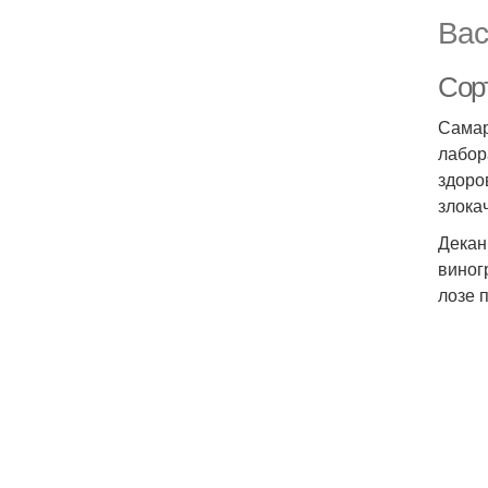
Вас
Сор
Самар
лабор
здоро
злока
Декан
виног
лозе 