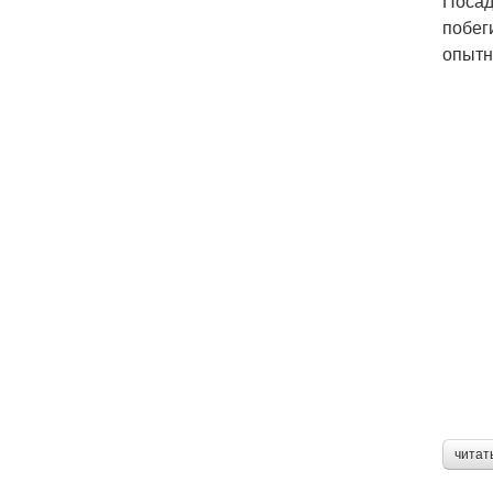
Посад
побег
опытн
читат