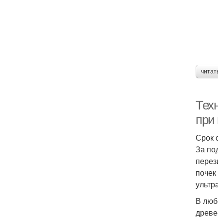
читат
Тех
при
Срок 
За по
перез
почек
ультр
В люб
древе