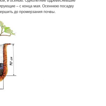
ной, и осенью. Однолетние одревесневшие
ирующие – с конца мая. Осеннюю посадку
вершить до промерзания почвы.