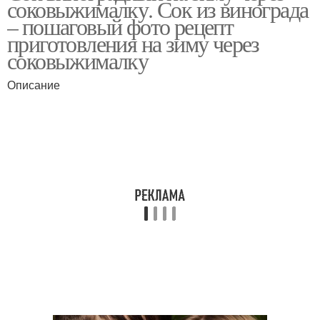
соковыжималку. Сок из винограда
– пошаговый фото рецепт
приготовления на зиму через
соковыжималку
Белое вино
Полусухое вино
Описание
Домашний вино