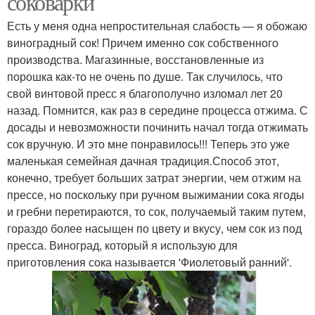
соковарки
Есть у меня одна непростительная слабость — я обожаю
виноградный сок! Причем именно сок собственного
производства. Магазинные, восстановленные из
порошка как-то не очень по душе. Так случилось, что
свой винтовой пресс я благополучно изломал лет 20
назад. Помнится, как раз в середине процесса отжима. С
досады и невозможности починить начал тогда отжимать
сок вручную. И это мне понравилось!!! Теперь это уже
маленькая семейная дачная традиция.Способ этот,
конечно, требует больших затрат энергии, чем отжим на
прессе, но поскольку при ручном выжимании сока ягоды
и гребни перетираются, то сок, получаемый таким путем,
гораздо более насыщен по цвету и вкусу, чем сок из под
пресса. Виноград, который я использую для
приготовления сока называется 'Фиолетовый ранний'.