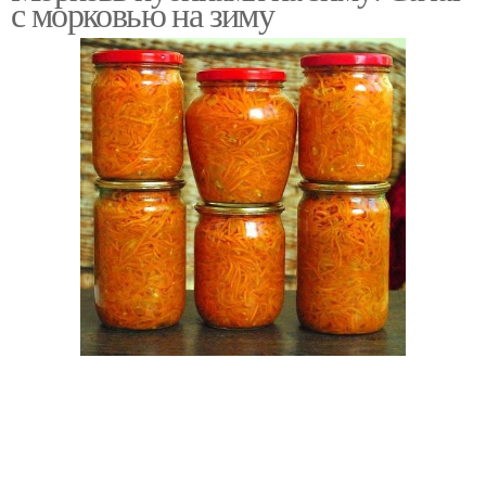
с морковью на зиму
Закуска из моркови
Вкусная морковь
Корейская морковь
Тертая морковь
Моркови на зиму
Морковные заготовки
Консервированная
Моркови в домашних
морковь
условиях