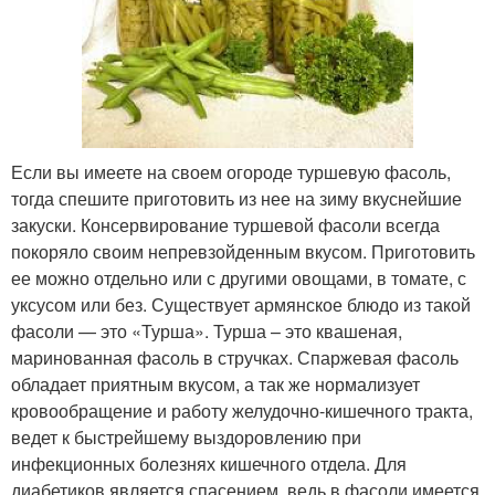
Если вы имеете на своем огороде туршевую фасоль,
тогда спешите приготовить из нее на зиму вкуснейшие
закуски. Консервирование туршевой фасоли всегда
покоряло своим непревзойденным вкусом. Приготовить
ее можно отдельно или с другими овощами, в томате, с
уксусом или без. Существует армянское блюдо из такой
фасоли — это «Турша». Турша – это квашеная,
маринованная фасоль в стручках. Спаржевая фасоль
обладает приятным вкусом, а так же нормализует
кровообращение и работу желудочно-кишечного тракта,
ведет к быстрейшему выздоровлению при
инфекционных болезнях кишечного отдела. Для
диабетиков является спасением, ведь в фасоли имеется