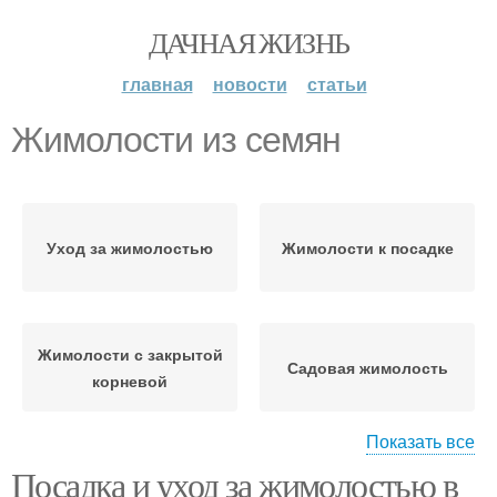
ДАЧНАЯ ЖИЗНЬ
главная
новости
статьи
Жимолости из семян
Уход за жимолостью
Жимолости к посадке
Жимолости с закрытой
Садовая жимолость
корневой
Показать все
Посадка и уход за жимолостью в
Съедобная жимолость
Жимолости в августе