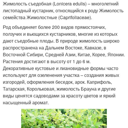
Жимолость съедобная (Lonicera edulis) – многолетний
листопадный кустарник, относящийся к роду Жимолость
семейства Жимолостные (Caprifoliaceae).
Род объединяет более 200 видов прямостоячих,
ползучих и вьющихся кустарников, многие из которых
дают съедобные плоды. В природе жимолость широко
распространена на Дальнем Востоке, Кавказе, в
Восточной Сибири, Средней Азии, Китае, Корее, Японии.
Растения достигают в высоту от 1 до 6 м.
Декоративные кустовые и лиановидные формы часто
используют для озеленения участка – создания живых
изгородей, оформления беседок, арок. Каприфоль,
Татарская, Корольковая, жимолость Брауна и другие
виды ценятся садоводами за красоту цветов и яркий
насыщенный аромат.