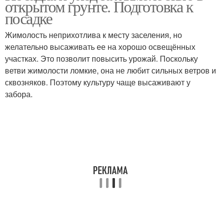
открытом грунте. Подготовка к
корневой
посадке
Жимолость неприхотлива к месту заселения, но
Жимолости по лунному
желательно высаживать ее на хорошо освещённых
Жимолости в августе
календарю
участках. Это позволит повысить урожай. Поскольку
ветви жимолости ломкие, она не любит сильных ветров и
сквозняков. Поэтому культуру чаще высаживают у
забора.
Жимолость от а
Жимолости в украине
Вред от жимолости
Жимолости на участке
Жимолости в открытом
Жимолости на даче
грунте