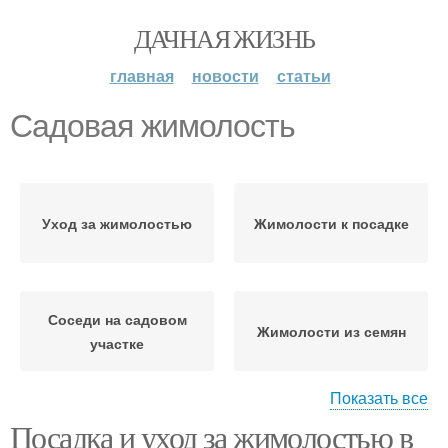
ДАЧНАЯ ЖИЗНЬ
главная
новости
статьи
Садовая жимолость
Уход за жимолостью
Жимолости к посадке
Соседи на садовом
Жимолости из семян
участке
Показать все
Посадка и уход за жимолостью в
Жимолости с закрытой
Съедобная жимолость