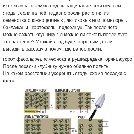
использовать землю под выращивание этой вкусной
ягоды , если на ней недавно росли растения из
семейства сложноцветных , лютиковых или помидоры ,
баклажаны , картофель , подсолнух. Так после чего
можно сажать клубнику? И можно ли сажать после лука
это растение? Урожай ягод будет хорошим , если
высадить рассаду в почву , где ранее росли:
горох;фасоль;редис;чеснок;петрушка;редька;горчица;укроп
После посадки клубнику нужно обильно полить
На каком расстоянии укоренять ягоду: схема посадки с
фото