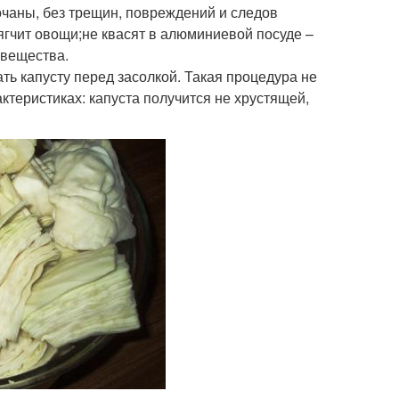
очаны, без трещин, повреждений и следов
гчит овощи;не квасят в алюминиевой посуде –
 вещества.
ь капусту перед засолкой. Такая процедура не
актеристиках: капуста получится не хрустящей,