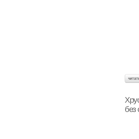
читат
Хру
без