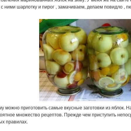
 с ними шарлотку и пирог , замачиваем, делаем повидло , пю
му можно приготовить самые вкусные заготовки из яблок. Н
оятное множество рецептов. Прежде чем приступить непоср
ых правилах.