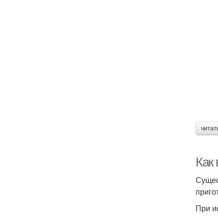
читат
Как
Сущес
приго
При и