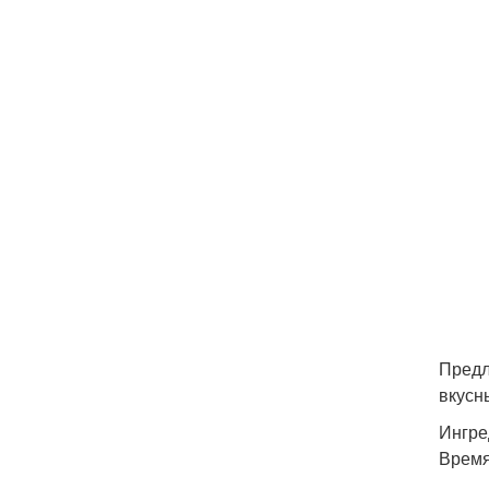
Предл
вкусн
Ингре
Время