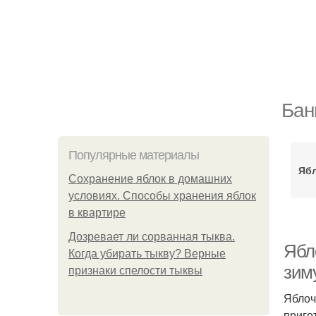
Бан
Популярные материалы
Ябл
Сохранение яблок в домашних
условиях. Способы хранения яблок
в квартире
Дозревает ли сорванная тыква.
Ябл
Когда убирать тыкву? Верные
зим
признаки спелости тыквы
Яблоч
приго