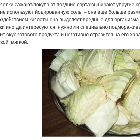
асолки сажают/покупают поздние сорта;выбирают упругие к
;не используют йодированную соль – она еще больше размя
оздействием кислоты она выделяет вредные для организма
ки иногда интересуются, нужно ли специально подмораживат
ит вкус готового продукта и негативно отразится на его хар
кой, мягкой.