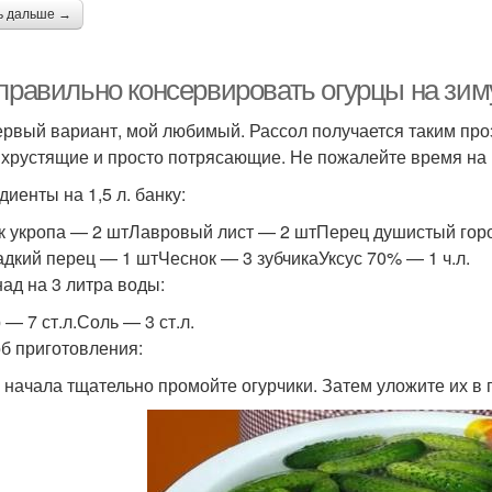
ь дальше →
 правильно консервировать огурцы на зим
ервый вариант, мой любимый. Рассол получается таким про
 хрустящие и просто потрясающие. Не пожалейте время на 
диенты на 1,5 л. банку:
к укропа — 2 штЛавровый лист — 2 штПерец душистый гор
дкий перец — 1 штЧеснок — 3 зубчикаУксус 70% — 1 ч.л.
ад на 3 литра воды:
 — 7 ст.л.Соль — 3 ст.л.
б приготовления:
я начала тщательно промойте огурчики. Затем уложите их в п