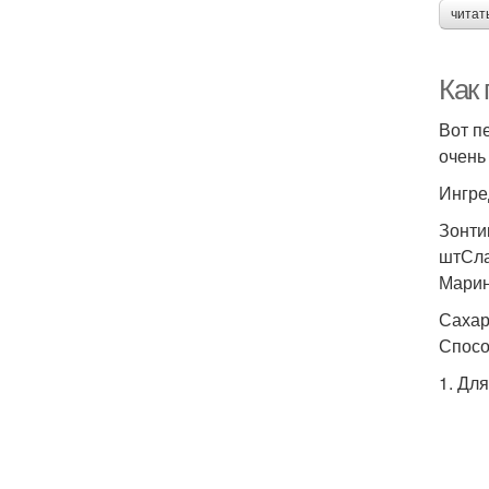
читат
Как
Вот п
очень
Ингре
Зонти
штСла
Марин
Сахар
Спосо
1. Дл