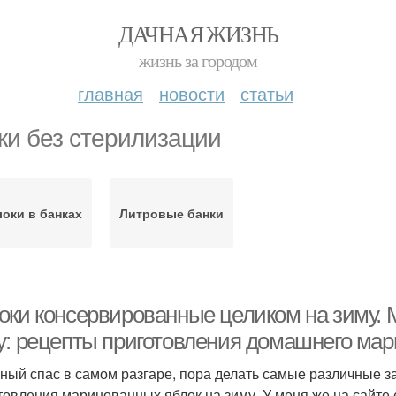
ДАЧНАЯ ЖИЗНЬ
жизнь за городом
главная
новости
статьи
ки без стерилизации
оки в банках
Литровые банки
оки консервированные целиком на зиму. 
у: рецепты приготовления домашнего мар
ный спас в самом разгаре, пора делать самые различные з
товления маринованных яблок на зиму. У меня же на сайте 