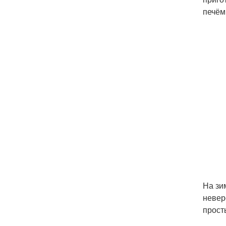
печём
На зи
невер
прост