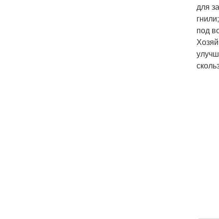
для з
гнили
под в
Хозяй
улучш
скольз