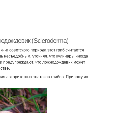
нодождевик (Scleroderma)
ниг советского периода этот гриб считается
 несъедобным, уточняя, что кулинары иногда
ни предупреждают, что ложнодождевик может
стве.
ния авторитетных знатоков грибов. Привожу их