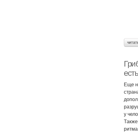
читат
Гриб
ест
Еще н
стран
допол
разру
у чел
Также
ритма