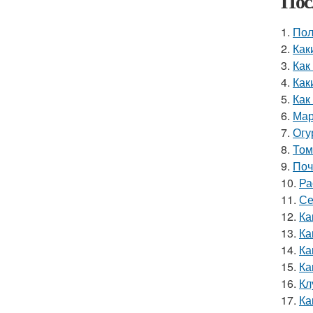
Пос
1.
Пол
2.
Как
3.
Как
4.
Как
5.
Как
6.
Мар
7.
Огу
8.
Том
9.
Поч
10.
Ра
11.
Се
12.
Ка
13.
Ка
14.
Ка
15.
Ка
16.
Кл
17.
Ка