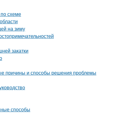
 по схеме
 области
цей на зиму
достопримечательностей
шней закатки
о
ые причины и способы решения проблемы
уководство
ивные способы