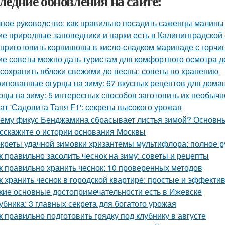
ледние обновления на сайте:
ное руководство: как правильно посадить саженцы малины
ие природные заповедники и парки есть в Калининградской
 приготовить корнишоны в кисло-сладком маринаде с горчи
ие советы можно дать туристам для комфортного осмотра 
 сохранить яблоки свежими до весны: советы по хранению
инованные огурцы на зиму: 67 вкусных рецептов для дома
рцы на зиму: 5 интересных способов заготовить их необычн
ат 'Садовита Таня F1': секреты высокого урожая
ему фикус Бенджамина сбрасывает листья зимой? Основн
сскажите о истории основания Москвы
креты удачной зимовки хризантемы мультифлора: полное р
к правильно засолить чеснок на зиму: советы и рецепты
к правильно хранить чеснок: 10 проверенных методов
к хранить чеснок в городской квартире: простые и эффект
кие основные достопримечательности есть в Ижевске
убника: 3 главных секрета для богатого урожая
к правильно подготовить грядку под клубнику в августе