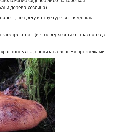
Расположение сидячее либо на короткой
кани дерева-хозяина).
арост, по цвету и структуре выглядит как
 заостряются. Цвет поверхности от красного до
т красного мяса, пронизана белыми прожилками.