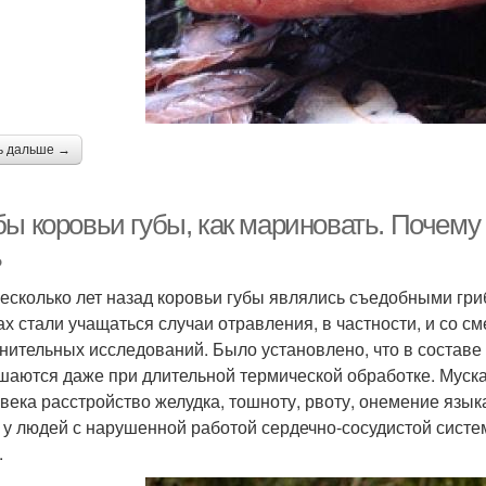
ь дальше →
ы коровьи губы, как мариновать. Почему 
ь
есколько лет назад коровьи губы являлись съедобными гриба
ах стали учащаться случаи отравления, в частности, и со 
нительных исследований. Было установлено, что в составе
шаются даже при длительной термической обработке. Муска
овека расстройство желудка, тошноту, рвоту, онемение язы
 у людей с нарушенной работой сердечно-сосудистой систе
.