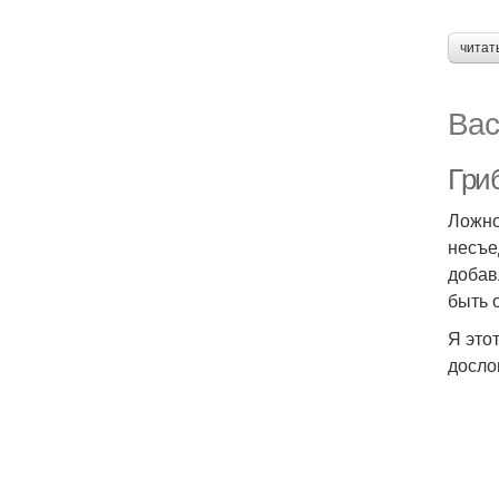
читат
Вас
Гриб
Ложно
несъе
добав
быть 
Я это
досло