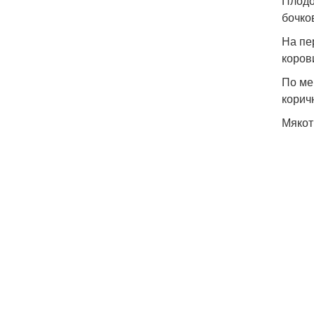
Плодо
бочко
На пе
коров
По ме
корич
Мякот