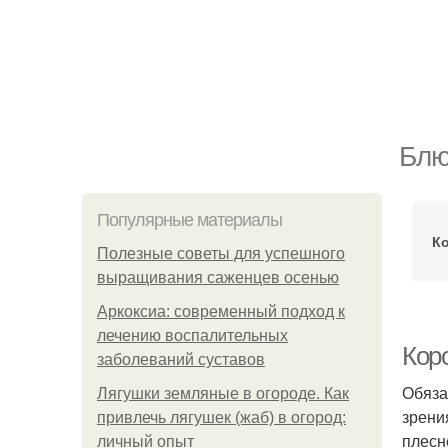
Блю
Популярные материалы
К
Полезные советы для успешного
выращивания саженцев осенью
Аркоксиа: современный подход к
лечению воспалительных
Кор
заболеваний суставов
Обяза
Лягушки земляные в огороде. Как
зрени
привлечь лягушек (жаб) в огород:
плесн
личный опыт