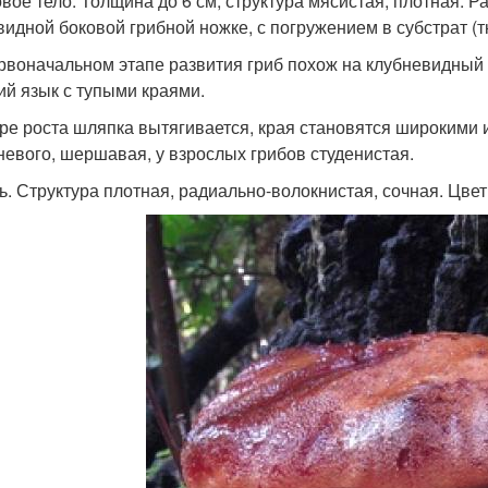
вое тело. Толщина до 6 см, структура мясистая, плотная. 
видной боковой грибной ножке, с погружением в субстрат (т
рвоначальном этапе развития гриб похож на клубневидный н
ий язык с тупыми краями.
ре роста шляпка вытягивается, края становятся широкими и
невого, шершавая, у взрослых грибов студенистая.
ь. Структура плотная, радиально-волокнистая, сочная. Цве