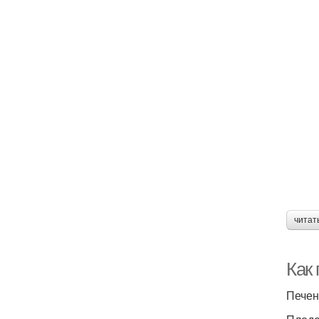
читат
Как 
Печен