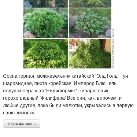
Сосна горная, можжевельник китайский 'Олд Голд', туя
шаровидная, пихта корейская 'Имперор Блю', ель
подушкообразная 'Нидиформис', кипарисовик
горохоплодный 'Филифера' Все они, как, впрочем, и
любые другие, пока были малютки, укрывались в первую
свою зимовку.
читать дальше →