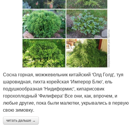
Сосна горная, можжевельник китайский 'Олд Голд', туя
шаровидная, пихта корейская 'Имперор Блю', ель
подушкообразная 'Нидиформис', кипарисовик
горохоплодный 'Филифера' Все они, как, впрочем, и
любые другие, пока были малютки, укрывались в первую
свою зимовку.
читать дальше →