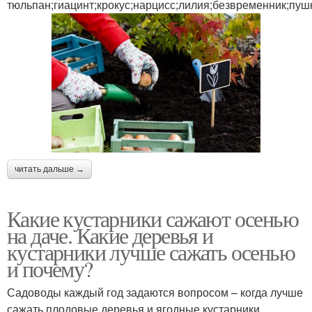
тюльпан;гиацинт;крокус;нарцисс;лилия;безвременник;пуш
читать дальше →
Какие кустарники сажают осенью
на даче. Какие деревья и
кустарники лучше сажать осенью
и почему?
Садоводы каждый год задаются вопросом – когда лучше
сажать плодовые деревья и ягодные кустарники ,