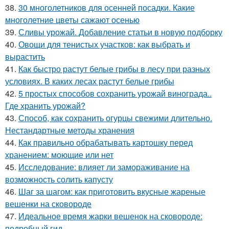
38.
30 многолетников для осенней посадки. Какие
многолетние цветы сажают осенью
39.
Сливы урожай. Добавление статьи в новую подборку
40.
Овощи для тенистых участков: как выбрать и
вырастить
41.
Как быстро растут белые грибы в лесу при разных
условиях. В каких лесах растут белые грибы
42.
5 простых способов сохранить урожай винограда..
Где хранить урожай?
43.
Способ, как сохранить огурцы свежими длительно.
Нестандартные методы хранения
44.
Как правильно обрабатывать картошку перед
хранением: моющие или нет
45.
Исследование: влияет ли замораживание на
возможность солить капусту
46.
Шаг за шагом: как приготовить вкусные жареные
вешенки на сковороде
47.
Идеальное время жарки вешенок на сковороде:
подробный гид