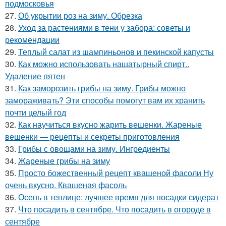
подмосковья
27.
Об укрытии роз на зиму. Обрезка
28.
Уход за растениями в тени у забора: советы и
рекомендации
29.
Теплый салат из шампиньонов и пекинской капусты
30.
Как можно использовать нашатырный спирт..
Удаление пятен
31.
Как заморозить грибы на зиму. Грибы можно
замораживать? Эти способы помогут вам их хранить
почти целый год
32.
Как научиться вкусно жарить вешенки. Жареные
вешенки — рецепты и секреты приготовления
33.
Грибы с овощами на зиму. Ингредиенты
34.
Жареные грибы на зиму
35.
Просто божественный рецепт квашеной фасоли Ну
очень вкусно. Квашеная фасоль
36.
Осень в теплице: лучшее время для посадки сидерат
37.
Что посадить в сентябре. Что посадить в огороде в
сентябре