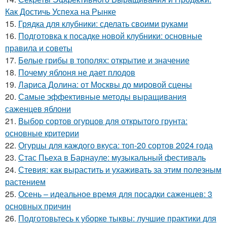
Как Достичь Успеха на Рынке
15.
Грядка для клубники: сделать своими руками
16.
Подготовка к посадке новой клубники: основные
правила и советы
17.
Белые грибы в тополях: открытие и значение
18.
Почему яблоня не дает плодов
19.
Лариса Долина: от Москвы до мировой сцены
20.
Самые эффективные методы выращивания
саженцев яблони
21.
Выбор сортов огурцов для открытого грунта:
основные критерии
22.
Огурцы для каждого вкуса: топ-20 сортов 2024 года
23.
Стас Пьеха в Барнауле: музыкальный фестиваль
24.
Стевия: как вырастить и ухаживать за этим полезным
растением
25.
Осень – идеальное время для посадки саженцев: 3
основных причин
26.
Подготовьтесь к уборке тыквы: лучшие практики для