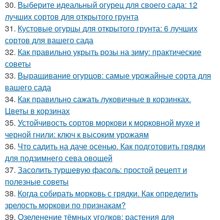
30.
Выберите идеальный огурец для своего сада: 12
лучших сортов для открытого грунта
31.
Кустовые огурцы для открытого грунта: 6 лучших
сортов для вашего сада
32.
Как правильно укрыть розы на зиму: практические
советы
33.
Выращивание огурцов: самые урожайные сорта для
вашего сада
34.
Как правильно сажать луковичные в корзинках.
Цветы в корзинах
35.
Устойчивость сортов моркови к морковной мухе и
черной гнили: ключ к высоким урожаям
36.
Что садить на даче осенью. Как подготовить грядки
для подзимнего сева овощей
37.
Засолить туршевую фасоль: простой рецепт и
полезные советы
38.
Когда собирать морковь с грядки. Как определить
зрелость моркови по признакам?
39.
Озеленение тёмных уголков: растения для