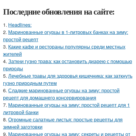
Последние обновления на сайте:
1.
Headlines:
2.
Маринованные огурцы в 1-литровых банках на зиму:
простой рецепт
3.
Какие кафе и рестораны популярны среди местных
жителей
4.
Заткни гузно трава: как остановить диарею с помощью
природы
5.
Лечебные травы для здоровья кишечника: как заткнуть
гузно природным путем
6.
Сладкие маринованные огурцы на зиму: простой
рецепт для домашнего консервирования
7.
Маринованные огурцы на зиму: простой рецепт для 1
литровой банки
8.
Огромные салатные листья: простые рецепты для
зимней заготовки
9.
Маринованные огурцы на зиму: секреты и рецепты от