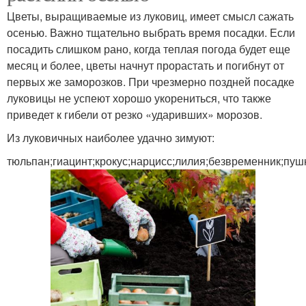
Цветы, выращиваемые из луковиц, имеет смысл сажать
осенью. Важно тщательно выбрать время посадки. Если
посадить слишком рано, когда теплая погода будет еще
месяц и более, цветы начнут прорастать и погибнут от
первых же заморозков. При чрезмерно поздней посадке
луковицы не успеют хорошо укорениться, что также
приведет к гибели от резко «ударивших» морозов.
Из луковичных наиболее удачно зимуют:
тюльпан;гиацинт;крокус;нарцисс;лилия;безвременник;пуш